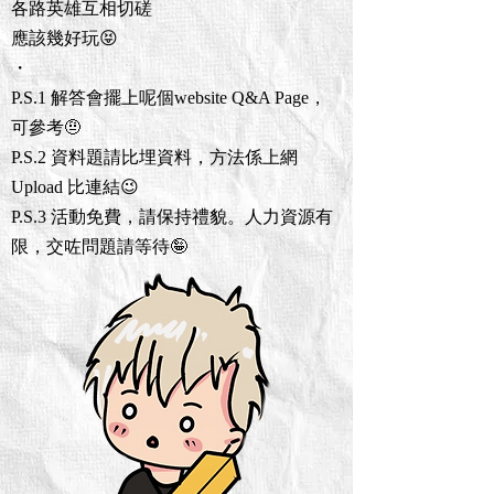
各路英雄互相切磋
應該幾好玩😝
・
P.S.1 解答會擺上呢個website Q&A Page，
可參考🤨
P.S.2 資料題請比埋資料，方法係上網
Upload 比連結😉
P.S.3 活動免費，請保持禮貌。人力資源有
限，交咗問題請等待🤪