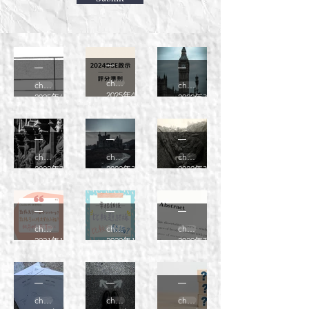
【考
【考
【考
試】如
試】
試】考
chehistory
chehistory
2024DS
chehistory
何有效
試原則
2025年4月21日
讀畢需時 2 分鐘
2025年6月2日
讀畢需時 2 分鐘
2022年3月3日
E啟示
地寫比
－時間
【考
【考
【考
(評分準
較
運用
試】遊
試】遊
試】
則)
chehistory
chehistory
chehistory
戲規則
戲規則
2022攻
2022年3月1日
讀畢需時 2 分鐘
2022年3月1日
讀畢需時 2 分鐘
2022年3月1日
－趨勢
－分數
讀指南
【考
【考
【考
試】點
試】常
試】引
chehistory
chehistory
chehistory
樣先可
犯錯誤
言兩句
2021年1月17日
讀畢需時 1 分鐘
2020年11月20日
讀畢需時 2 分鐘
2020年7月4日
以溫好
丨比較
得唔
【考
【考
【考
history
題結構
得？
試】資
試】立
試】幾
？點樣
chehistory
chehistory
chehistory
料題寫
場選擇
個問題