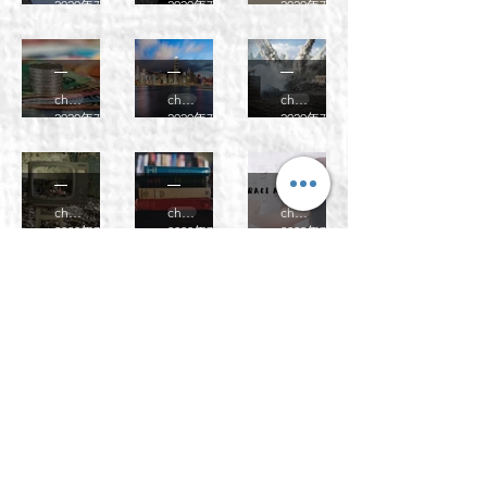
可以將
2020年7月4日
讀畢需時 2 分鐘
2020年7月4日
讀畢需時 2 分鐘
2020年7月4日
幾多個
－ 而非
史實記
【考
【考
【考
論點
（Rath
入腦？
試】經
試】香
試】點
er
chehistory
chehistory
chehistory
濟統合
港史點
溫第一
than）
2020年7月4日
讀畢需時 2 分鐘
2020年7月4日
讀畢需時 2 分鐘
2020年7月4日
點讀？
讀？
次世界
【考
【考
【考
大戰
試】比
試】教
試】追
（WW
chehistory
chehistory
chehistory
較題(冷
科書
溯並解
2020年7月4日
讀畢需時 2 分鐘
2020年7月4日
讀畢需時 1 分鐘
1）？
2020年7月4日
戰)
釋
【考
【考
【考
(Trace
試】評
試】
試】20
and
chehistory
chehistory
Wester
chehistory
論此說
年停戰
explain
2020年7月4日
讀畢需時 1 分鐘
2020年7月4日
讀畢需時 1 分鐘
2020年7月4日
nisatio
能否成
協定
)
【考
【考
【考
n＆
立
(《巴黎
試】
試】
試】
Moder
(comm
和約》)
chehistory
chehistory
chehistory
View?
Intensi
Level5
nisatio
ent on
2020年7月4日
讀畢需時 1 分鐘
2020年7月4日
讀畢需時 1 分鐘
2020年7月4日
Attitud
ve??
？
n