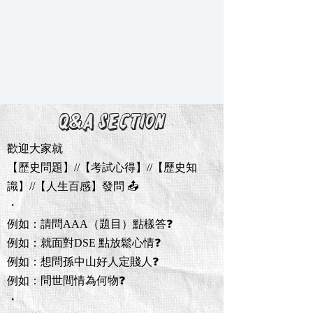
Q&A section
歡迎大家就
【歷史問題】//【考試心得】//【歷史知
識】//【人生百感】發問 📤
・
例如：請問AAA（題目）點樣答❓
例如：就面對DSE 點放鬆心情❓
例如：想問孫中山好人定賤人❓
例如：問世間情為何物❓
・