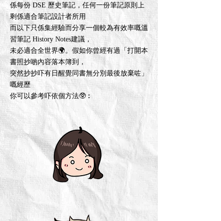
係每份 DSE 歷史筆記，任何一份筆記原則上
剩係適合筆記設計者所用
而以下只係集經驗而分享一個較為有效率嘅溫
習筆記 History Notes建議，
未必適合全世界🌍。假如你曾經有過「打開本
書照抄啲內容落本簿到，
突然抄抄吓有日醒覺同書無分別最後放棄咗」
嘅經歷
你可以參考吓依個方法🥸︰