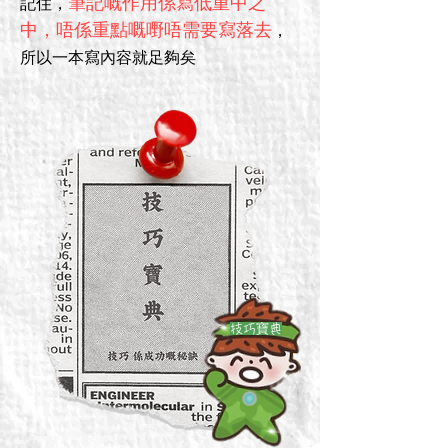
筆記嘅作用係寫低重中之
記住，
中，唔係重點嘅嘢唔需要寫落去
，
所以一本寫內容就足夠矣
​技巧寶典