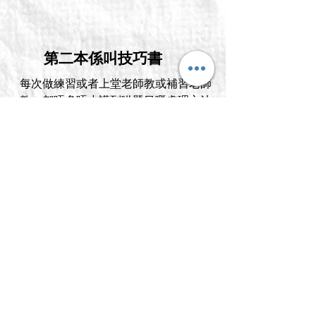
第二本係叫技巧書
每次做練習或者上堂老師教或補習老師
教，都唔多唔少講到啲題目嘅處理方法
比你聽
依個時候最好整本技巧書📗，寫低咩情
況下點樣處理
打個比喻 2017DSEQ3 — 「試從資料指
出第一次世界大戰影響婦女地位的一項
誤解」
咁到底「誤解」點樣處理？
哪怕某日
學識果陣就寫返落本筆記，
唔記得可以拎返出嚟睇
工具箱
就好似個
🔧
咁，哪怕唔知邊日
要修理就可以拎出嚟修正