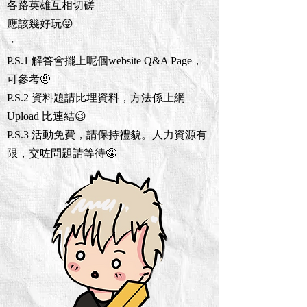
各路英雄互相切磋
應該幾好玩😝
・
P.S.1 解答會擺上呢個website Q&A Page，
可參考🤨
P.S.2 資料題請比埋資料，方法係上網
Upload 比連結😉
P.S.3 活動免費，請保持禮貌。人力資源有
限，交咗問題請等待🤪