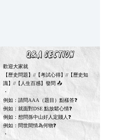
Q&A section
歡迎大家就
【歷史問題】//【考試心得】//【歷史知
識】//【人生百感】發問 📤
・
例如：請問AAA（題目）點樣答❓
例如：就面對DSE 點放鬆心情❓
例如：想問孫中山好人定賤人❓
例如：問世間情為何物❓
・