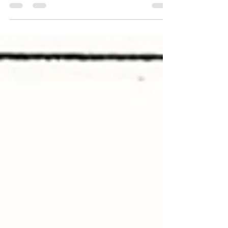
多·羅斯福（1901年至1909年在任）執政時期的對外
政策有關。羅斯福採用了一種名為「大棒政策」的
外交方針，主張擁有強大的海軍並大力介入國際政
治。 The World's...