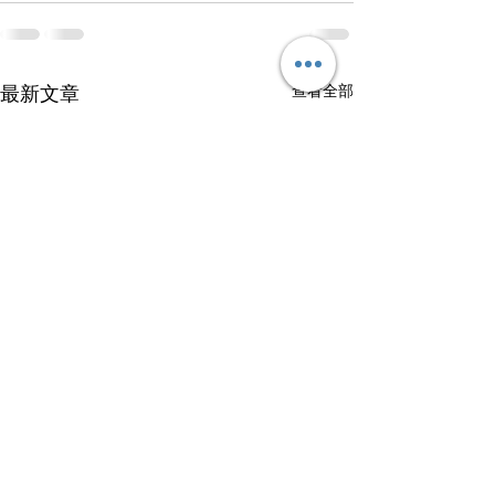
查看全部
最新文章
【資料題丨DBQ(15)】成效
【資料題丨DBQ(