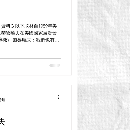
資料G 以下取材自1959年美
人赫魯曉夫在美國國家展覽會
碗機） 赫魯曉夫：我們也有這
的最新型號……在美國，我們
..
分鐘
夫