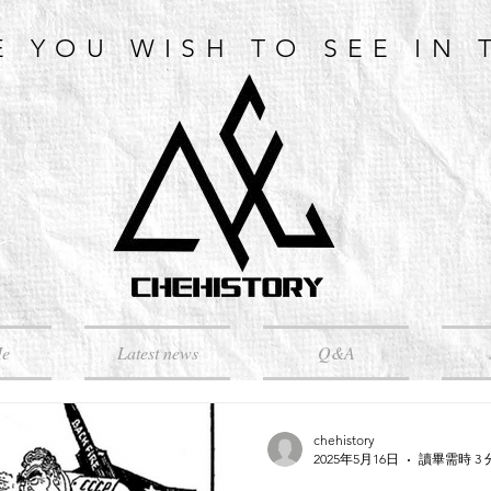
E YOU WISH TO SEE IN 
Me
Latest news
Q&A
chehistory
2025年5月16日
讀畢需時 3 