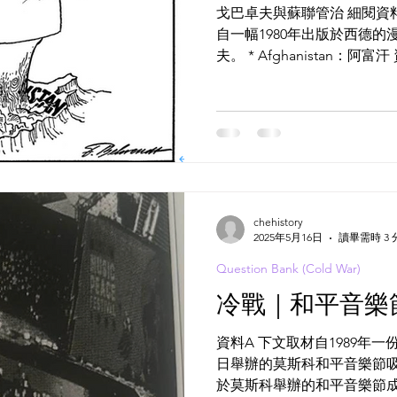
戈巴卓夫與蘇聯管治 細閱資料
自一幅1980年出版於西德
夫。 * Afghanistan：阿富汗 資料H 下文取材自1990年12月
挪威諾貝爾委員會主席吉德斯
貝爾和平獎時所作的發言。...
chehistory
2025年5月16日
讀畢需時 3 
Question Bank (Cold War)
冷戰｜和平音樂
資料A 下文取材自1989年
日舉辦的莫斯科和平音樂節吸
於莫斯科舉辦的和平音樂節