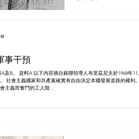
分鐘
軍事干預
A及B。 資料A 以下內容摘自蘇聯領導人布里茲尼夫於1968年
。 社會主義國家和共產黨確實有自由決定本國發展道路的權利
主義而奮鬥的工人階...