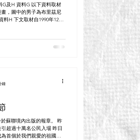
G及H 資料G 以下資料取材
的漫畫，圖中的男子為布里茲尼
科，安德森在頒發1990年諾
分鐘
節
一份於蘇聯境內出版的報章。 昨
引超過十萬名公民入場 昨日
成為首個於我們親愛的祖國裡