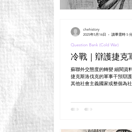
chehistory
2025年5月16日
讀畢需時 5 
Question Bank (Cold War)
冷戰｜辯護捷克
蘇聯外交態度的轉變 細閱資料
捷克斯洛伐克的軍事干預辯護
其他社會主義國家或整個為社會