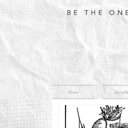
BE THE ON
Home
About