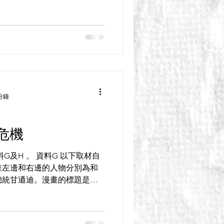
動。不久以前，「搖滾音樂」
嚴厲禁止，但在米凱．戈巴卓
分鐘
危機
G及H 。 資料G 以下取材自
漫畫左邊和右邊的人物分別為和
總統甘逎迪。漫畫的標題是：
文取材自一篇有關古巴導彈危機