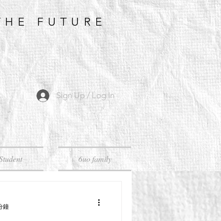
THE FUTURE
Sign Up / Log In
Student
6uo family
分鐘