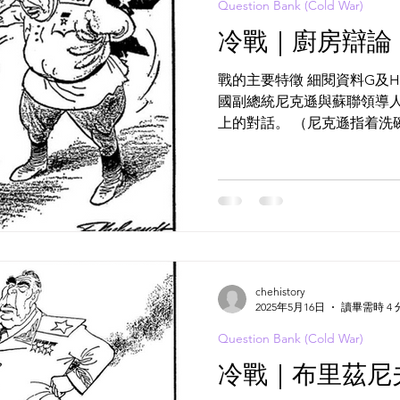
Question Bank (Cold War)
冷戰｜廚房辯論
戰的主要特徵 細閱資料G及H 
國副總統尼克遜與蘇聯領導
上的對話。 （尼克遜指着洗
種東西。 尼克遜：這是我們
想令婦女的生活輕鬆一點…….
chehistory
2025年5月16日
讀畢需時 4 
Question Bank (Cold War)
冷戰｜布里茲尼