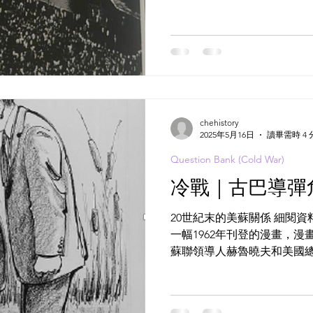
舉行的「搖滾音樂」大型活
這一音樂種類仍然被文化部
夫同志的指導下...
chehistory
2025年5月16日
讀畢需時 4 
Question Bank (Cold War)
冷戰｜古巴導彈
20世紀末的美蘇關係 細閱資料
一幅1962年刊登的漫畫，
蘇聯領導人赫魯曉夫和美國
「泥足深陷」。 資料H 下
的學術論文。...