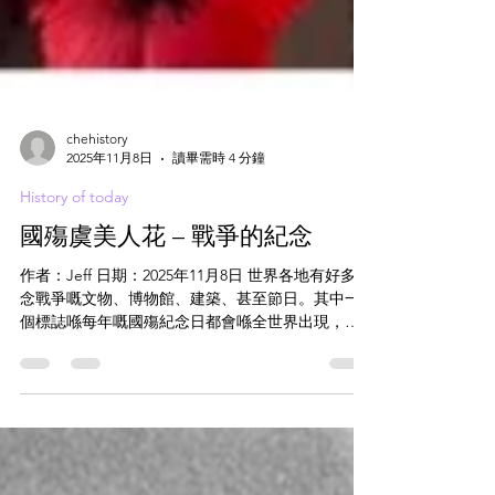
chehistory
2025年11月8日
讀畢需時 4 分鐘
History of today
國殤虞美人花 – 戰爭的紀念
作者：Jeff 日期：2025年11月8日 世界各地有好多紀
念戰爭嘅文物、博物館、建築、甚至節日。其中一
個標誌喺每年嘅國殤紀念日都會喺全世界出現，佢
就係「國殤虞美人花」，英文稱 Remembrance
Poppy（佢個名好長，呢篇文我姑且叫佢朵花本名罌
粟花算了）。喺香港，呢個標誌雖然存在，可能11
月11號會見到新聞皇后像廣場有悼念，但除此之