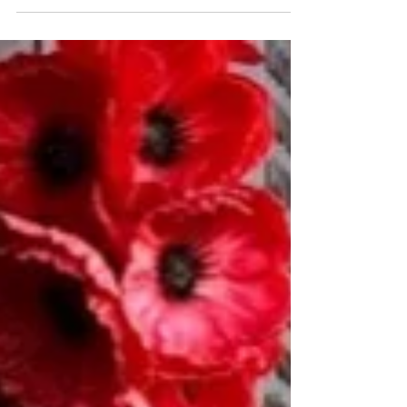
講到要過海的話，而家嘅天星小輪就未必係首選，
無他嘅，天星碼頭遠到傻，落船上上落落行十幾分
鐘穿過人潮都未見到中環嘅影子。但曾經嘅天星碼
頭，同今日嘅IFC原來只係幾步之遙。 上一代嘅天星
碼頭喺1958年落成啟用，位於愛丁堡廣場（即係大
會堂嗰度牙），一出就已經係龍和道。喺天星碼頭
落船，當小紅書們仲喺香港站搵緊路嗰陣，分分鐘
已經行左去IFC。 圖一：天星碼頭塔樓 1 睇返圖
片，前天星碼頭最特別嘅莫過於係碼頭塔樓嘅銅
鐘，望落平平無奇嘅一個鐘，係由比利時皇子送
的，仲要出產機芯嘅公司同出產倫敦大笨鐘機芯嘅
公司係同一間。每隔十五分鐘就會報時一次嘅鐘
聲，更加係被外媒形容為「中環嘅心跳」(Heartbeat
of Central)。 睇到呢度，會唔會有手足覺得呢個碼
頭，呢個名好似熟口熟面咁呢～無錯啦，1966年因
為反對天星小輪加價而爆發嘅六六暴動，正正係喺
前天星碼頭爆發。 但身為00後尾水嘅各位同學仔，
或是睇到呢