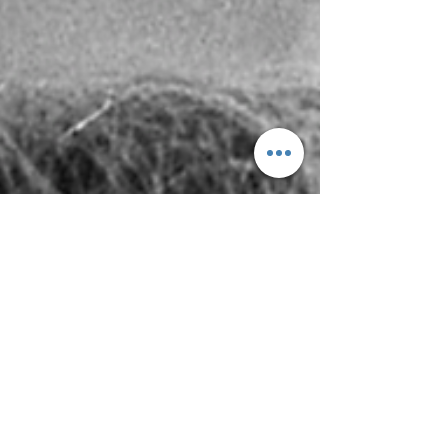
外，我哋都好少見到佢。見就快到11月11日，今日
就喺呢度講下佢嘅歷史，我哋可以用咩眼光去睇呢
個紀念戰爭嘅象徵，同埋佢喺香港標誌住啲咩吧。
圖一：戰爭紀念館｜坎培拉｜澳洲 我去澳洲嘅時候
去咗佢哋首都坎培拉嘅戰爭紀念館，買咗一本叫
The Book of the Poppy 嘅書，想了解多啲罌粟花嘅
象徵，果然佢講咗呢朵花嘅出處。喺1915年，一個
叫 John MaCrae 嘅前線護士喺安葬佢戰死沙場嘅朋
友嗰陣，發現墓地嗰度（Flanders Field）生咗好多
罌粟花，場面極為淒美，加上佢本身都係一個幾有
詩意嘅人（本書咁講sls）佢寫咗一首名留青史嘅詩
出嚟。英文唔錯嘅朋友可以讀吓，原文如下： In
Flander