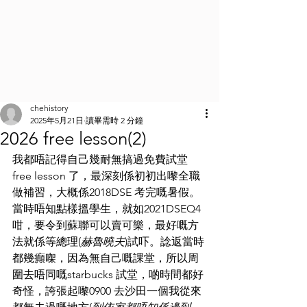
chehistory
2025年5月21日
讀畢需時 2 分鐘
2026 free lesson(2)
我都唔記得自己幾耐無搞過免費試堂
free lesson 了，最深刻係初初出嚟全職
做補習，大概係2018DSE 考完嘅暑假。
當時唔知點樣搵學生，就如2021DSEQ4 
咁，要令到蘇聯可以賣可樂，最好嘅方
法就係等總理(
赫魯曉夫
)試吓。諗返當時
都幾癲㗎，因為無自己嘅課堂，所以周
圍去唔同嘅starbucks 試堂，啲時間都好
奇怪，誇張起嚟0900 去沙田一個我從來