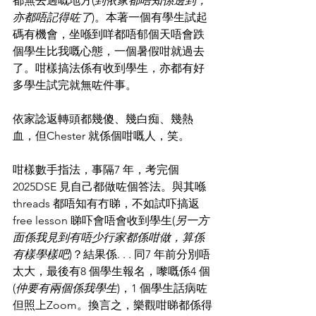
都無去過嘅地方(
到依家都唔知係邊到，
亦都唔記得咗了
)。本著一個有學生試起
碼有機會，坐喺到咩都唔郁個天唔會跌
個學生比我嘅心態，一個暑假咁就過去
了。咁樣搞法係有收到學生，亦都有好
多學生試完就無咗件事。
依家諗返轉頭都幾傻、幾白痴、幾熱
血，但Chester 就係個咁嘅人，笑。
咁樣數手指法，事隔7 年，考完個
2025DSE 見自己都做咗個答法。與其喺
threads 都唔知有冇睇，不如試吓搞返
free lesson 睇吓會唔會收到學生(
另一方
面係我見到有唔少行家都係咁做，算係
有樣學樣吧
)？結果係. . . 同7 年前分別唔
太大，最後有8 個學生報名，嚟嘅係4 個
(
仲要有兩個係我學生
)，1 個學生話病咗
但照上Zoom。換言之，樂觀咁睇都係得