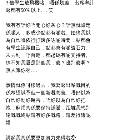
3 個學生放飛機啫，唔係幾差，出席率計
返都有50% 以上. . . 笑
我有冇話好唔開心好灰心？話無就肯定
係呃人，多或少點都有啲啦。始終我以
為自己喺依行打滾多咗啲時間，點都會
有學生認識自己，點都會有啲號召力。
未去到一呼百應，都起碼有啲支持者。
殊不知我還是那個我，俊？邊到俊啊？
無人識你呀. . .
事情就係咁樣過去，我寫返出嚟嘅目的
係希望賦予佢一個新嘅意義。唔好以為
自己好勁好厲害，唔好以為自己好把
炮，麻煩真係要保持謙遜，距離我想到
達嘅嘅終點還有好多嘅路，還差得遠呢
親
講起我真係要更加努力先得啦🥹