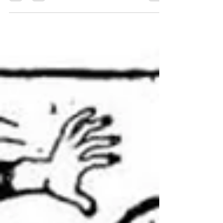
噗噗！！ 資料H 下文取材自一篇學術論文，描述綠
色和平的前身 「別興風作浪委員會」...