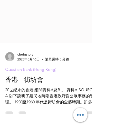
chehistory
2025年5月16日
讀畢需時 5 分鐘
Question Bank (Hong Kong)
香港｜街坊會
20世紀末的香港 細閱資料A及B 。 資料A SOURCE
A 以下說明了殖民地時期香港政府對公眾事務的管
理。 1950至1960 年代是街坊會的全盛時期。許多對
街坊會貢獻良多的領袖後來成為社會上的重要人
物，並獲得英國女王頒發勳章。過去，曾舉辦大規
模的街坊節，以表彰街坊會...