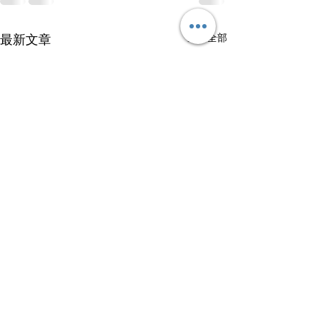
查看全部
最新文章
試討論1949年中國共產黨
評估滿清政府在處
上台後要面對什麼內部問
－1911年間所