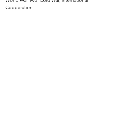
World War Two, Cold War, International 
Cooperation