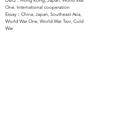
DBQ：Hong Kong, Japan, World War 
One, International cooperation
Essay：China, Japan, Southeast Asia, 
World War One, World War Two, Cold 
War