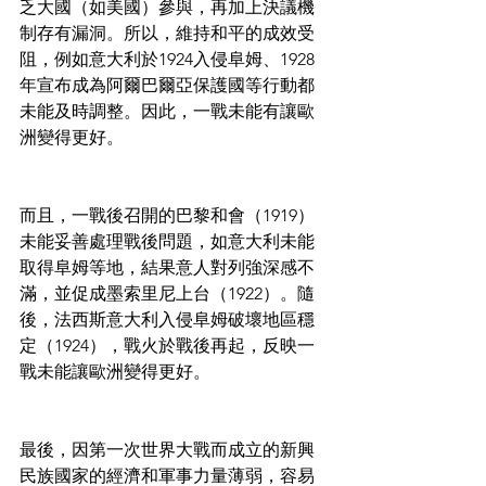
乏大國（如美國）參與，再加上決議機
制存有漏洞。所以，維持和平的成效受
阻，例如意大利於1924入侵阜姆、1928
年宣布成為阿爾巴爾亞保護國等行動都
未能及時調整。因此，一戰未能有讓歐
洲變得更好。
而且，一戰後召開的巴黎和會（1919）
未能妥善處理戰後問題，如意大利未能
取得阜姆等地，結果意人對列強深感不
滿，並促成墨索里尼上台（1922）。隨
後，法西斯意大利入侵阜姆破壞地區穩
定（1924），戰火於戰後再起，反映一
戰未能讓歐洲變得更好。
最後，因第一次世界大戰而成立的新興
民族國家的經濟和軍事力量薄弱，容易