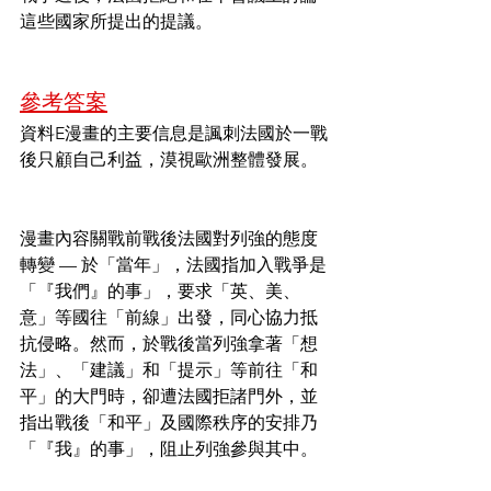
這些國家所提出的提議。
參考答案
資料E漫畫的主要信息是諷刺法國於一戰
後只顧自己利益，漠視歐洲整體發展。
漫畫內容關戰前戰後法國對列強的態度
轉變 — 於「當年」，法國指加入戰爭是
「『我們』的事」，要求「英、美、
意」等國往「前線」出發，同心協力抵
抗侵略。然而，於戰後當列強拿著「想
法」、「建議」和「提示」等前往「和
平」的大門時，卻遭法國拒諸門外，並
指出戰後「和平」及國際秩序的安排乃
「『我』的事」，阻止列強參與其中。