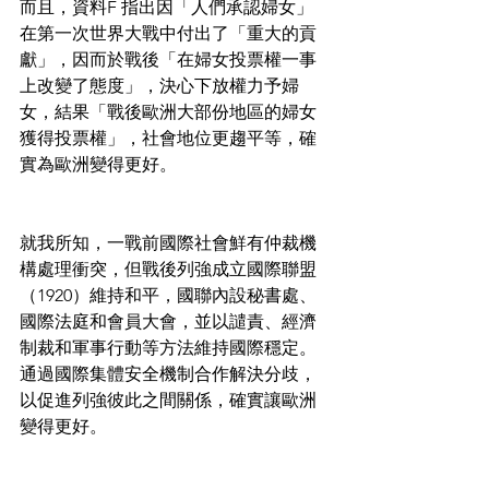
而且，資料F 指出因「人們承認婦女」
在第一次世界大戰中付出了「重大的貢
獻」，因而於戰後「在婦女投票權一事
上改變了態度」，決心下放權力予婦
女，結果「戰後歐洲大部份地區的婦女
獲得投票權」，社會地位更趨平等，確
實為歐洲變得更好。
就我所知，一戰前國際社會鮮有仲裁機
構處理衝突，但戰後列強成立國際聯盟
（1920）維持和平，國聯內設秘書處、
國際法庭和會員大會，並以譴責、經濟
制裁和軍事行動等方法維持國際穩定。
通過國際集體安全機制合作解決分歧，
以促進列強彼此之間關係，確實讓歐洲
變得更好。