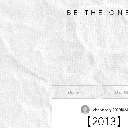
BE THE ON
Home
About
chehistory
2020年
【201