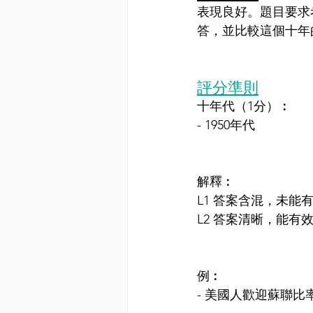
表現良好。題目要求
答，並比較這個十年
評分準則
十年代
（1分）
︰
- 1950年代
解釋︰
L1 答案含混，未能
L2 答案清晰，能有
例︰
- 美國人歡迎蘇聯