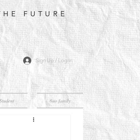
THE FUTURE
Sign Up / Log In
Student
6uo family