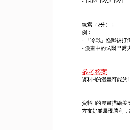
- 1989/ 1990/ 1991
線索
（2分）
︰
例︰
- 「冷戰」怪獸被打
- 漫畫中的戈爾巴喬
參考答案
資料H的漫畫可能於1
資料H的漫畫描繪美
方友好並展現勝利，