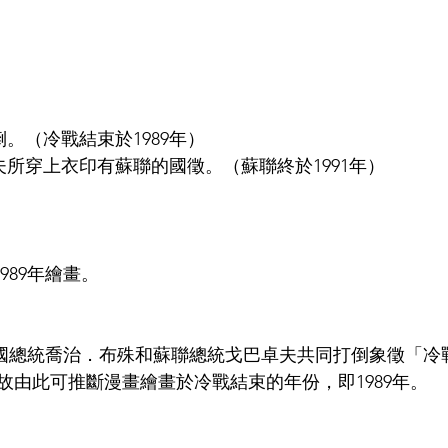
倒。（冷戰結束於1989年）
夫所穿上衣印有蘇聯的國徵。（蘇聯終於1991年）
989年繪畫。
國總統喬治．布殊和蘇聯總統戈巴卓夫共同打倒象徵「冷
故由此可推斷漫畫繪畫於冷戰結束的年份，即1989年。