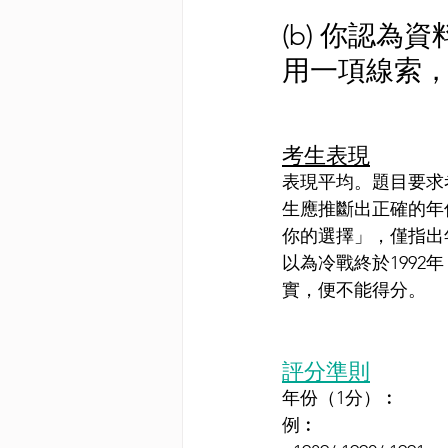
(b) 你認
用一項線索，
考生表現
表現平均。題目要求
生應推斷出正確的年
你的選擇」，僅指出
以為冷戰終於1992
實，便不能得分。
評分準則
年份
（1分）
︰
例︰