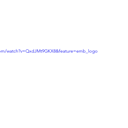
.com/watch?v=QxdJMt9GKX8&feature=emb_logo