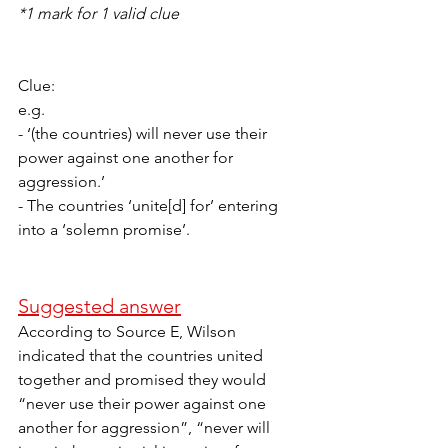
*1 mark for 1 valid clue
Clue:
e.g. 
- ‘(the countries) will never use their 
power against one another for 
aggression.’
- The countries ‘unite[d] for’ entering 
into a ‘solemn promise’.
Suggested answer
According to Source E, Wilson 
indicated that the countries united 
together and promised they would 
“never use their power against one 
another for aggression”, “never will 