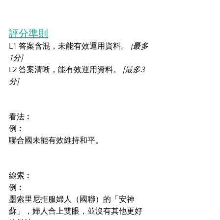
評分準則
L1 答案含混，未能有效運用資料。 
[
最多
1分]
L2 答案清晰，能有效運用資料。 
[最多3
分]
看法︰
例︰
聯合國未能有效維持和平。
線索︰
例︰
墨索里尼拒服婦人（國聯）的「安神
蘇」，婦人合上雙眼，並沒有其他更好