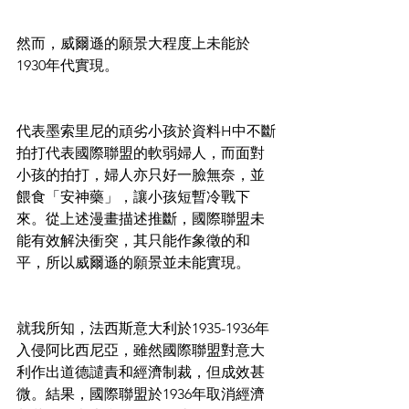
然而，威爾遜的願景大程度上未能於
1930年代實現。
代表墨索里尼的頑劣小孩於資料H中不斷
拍打代表國際聯盟的軟弱婦人，而面對
小孩的拍打，婦人亦只好一臉無奈，並
餵食「安神藥」，讓小孩短暫冷戰下
來。從上述漫畫描述推斷，國際聯盟未
能有效解決衝突，其只能作象徵的和
平，所以威爾遜的願景並未能實現。
就我所知，法西斯意大利於1935-1936年
入侵阿比西尼亞，雖然國際聯盟對意大
利作出道德譴責和經濟制裁，但成效甚
微。結果，國際聯盟於1936年取消經濟