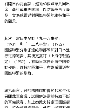
召開日內瓦會議，超過60個國家共同出
席，商討裁軍等問題，以防戰爭再度爆
發，實為威爾遜對國際聯盟能維持和平
的願景。
其次，當日本發動「九一八事變」
（1931）和「一二八事變」（1932），
國際聯盟分別派遣維和部隊和對日本進
行道德譴責，其後更簽訂《上海停戰協
定》（1932），有助日本停止向中國發
動侵略，維持地區和平，亦為威爾遜對
國際聯盟的期盼。
總括而言，雖然國際聯盟曾於1930年代
召開裁軍會議，試圖解決當前持續不斷
的軍備競賽，加上她致力於處理國際衝
突，符合威爾遜願景。然而，縱觀整個