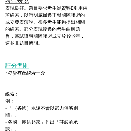
考生表現
表現良好。題目要求考生從資料E引用兩
項線索，以證明威爾遜正就國際聯盟的
成立發表演說。很多考生能夠提出相關
的線索。部分表現較遜的考生曲解題
旨，嘗試證明國際聯盟成立於1919年，
這並非題目所問。
評分準則
*每項有效線索一分
線索︰
例︰
- 「（各國）永遠不會以武力侵略別
國」。
- 各國「團結起來」作出「莊嚴的承
認」。