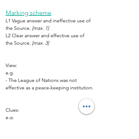
Marking scheme
L1 Vague answer and ineffective use of 
the Source. 
[max. 1]
L2 Clear answer and effective use of 
the Source. 
[max. 3]
View:
e.g. 
- The League of Nations was not 
effective as a peace-keeping institution.
Clues:
e.g. 
- Mussolini resisted taking the ‘calming 
medicine’ offered by the 