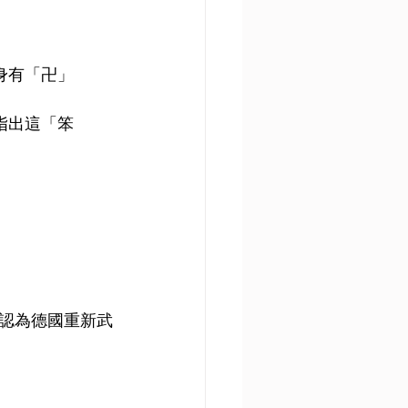
身有「卍」
指出這「笨
認為德國重新武