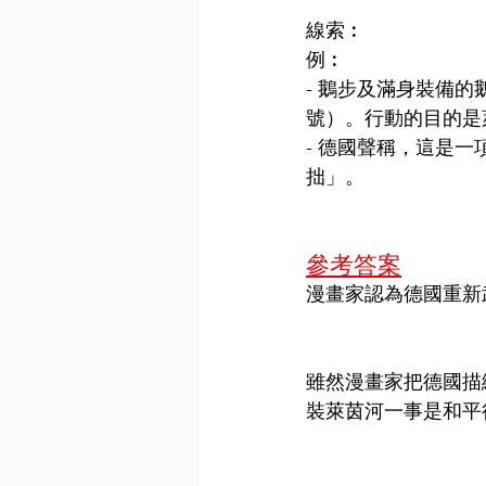
線索︰
例︰
- 鵝步及滿身裝備
號）。行動的目的是
- 德國聲稱，這是
拙」。
參考答案
漫畫家認為德國重新
雖然漫畫家把德國描
裝萊茵河一事是和平