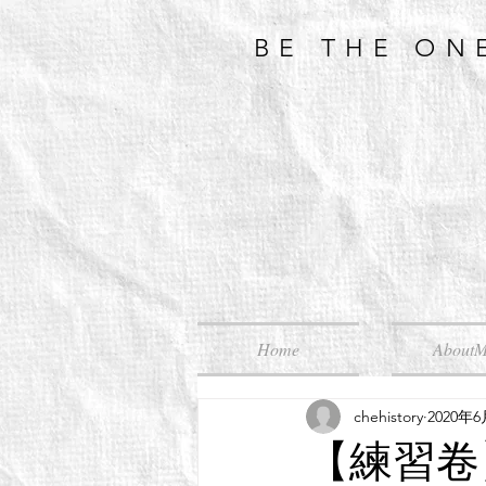
BE THE ON
Home
About
chehistory
2020年
【練習卷