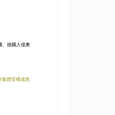
中國、德國入侵奧
對集體安構成危