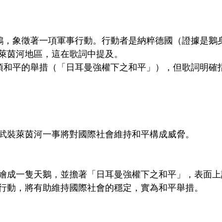
的鵝，象徵著一項軍事行動。行動者是納粹德國（證據是鵝
萊茵河地區，這在歌詞中提及。
一項和平的舉措（「日耳曼強權下之和平」），但歌詞明確
武裝萊茵河一事將對國際社會維持和平構成威脅。
繪成一隻天鵝，並擔著「日耳曼強權下之和平」，表面上
行動，將有助維持國際社會的穩定，實為和平舉措。