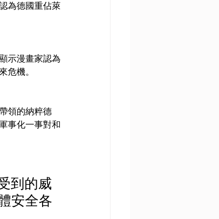
認為德國重佔萊
顯示漫畫家認為
來危機。
帶領的納粹德
軍事化一事對和
所受到的威
體安全各