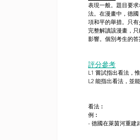
表現一般。題目要求
法。在漫畫中，德國
項和平的舉措。只有
完整解讀該漫畫，只
影響。個別考生的答
評分參考
L1 嘗試指出看法
L2 能指出看法，並
看法︰
例︰
- 德國在萊茵河重