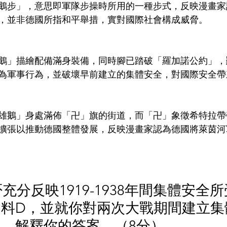
鵝步」，意思即軍隊步操時所用的一種步式，反映漫畫家
，並非德國所指和平舉措，實對國際社會構成威脅。
鵝」描繪配備滿身裝備，同時腳已踏破「羅加諾公約」，
為軍事行為，並破壞早前建立的集體安全，對國際安全帶
雄鵝」身處滿佈「卍」旗的街道，而「卍」象徵希特拉帶
擴張以推動德國整體發展，反映漫畫家認為德國將萊茵河
能否充分反映1919-1938年間集體安全
資料D，並就你對兩次大戰期間建立集
，解釋你的答案。（8分）