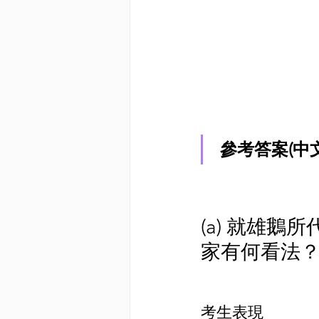
參考答案(中
(a) 就雄
家有何看法？
考生表現