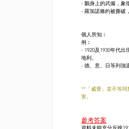
- 鵝身上的武備，
- 羅加諾條約被撕
個人所知︰
例︰
- 1920及193
地利。
- 德、意、日等列
**「威脅」並不等
害。
參考答案
資料未能充分反映19