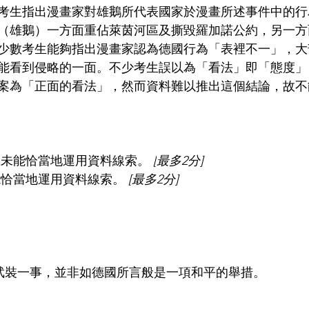
考生指出漫畫家對雄鵝所代表國家於漫畫所述事件中的行
（雄鵝）一方面重佔萊茵河區及撕毀羅加諾公約，另一方
少數考生能夠指出漫畫家認為德國行為「表裡不一」，大
能看到侵略的一面。不少考生誤以為「看法」即「態度」
案為「正面的看法」，然而資料難以推出這個結論，故不
，惟未能恰當地運用資料線索。
 [
最多2分]
能恰當地運用資料線索。 
[最多2分]
建武裝一事，並非如德國所言般是一項和平的舉措。