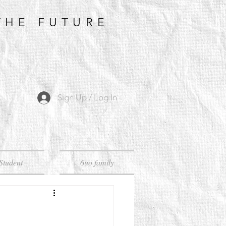
THE FUTURE
Sign Up / Log In
Student
6uo family