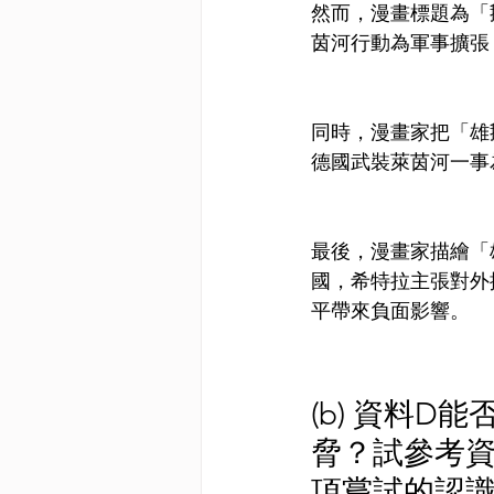
然而，漫畫標題為「
茵河行動為軍事擴張
同時，漫畫家把「雄
德國武裝萊茵河一事
最後，漫畫家描繪「
國，希特拉主張對外
平帶來負面影響。
(b) 資料D
脅？試參考
項嘗試的認識