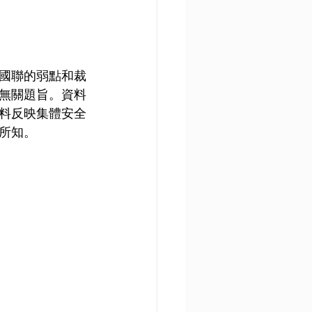
國聯的弱點和裁
無關題旨。資料
料反映集體安全
所知。