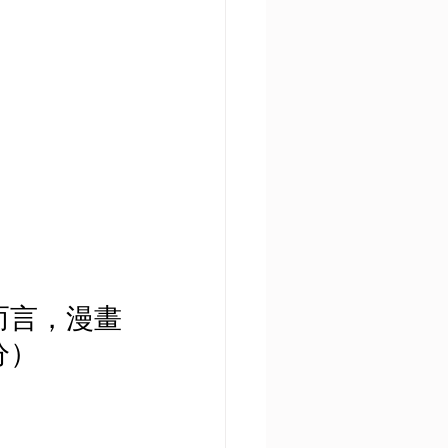
而言，漫畫
分）