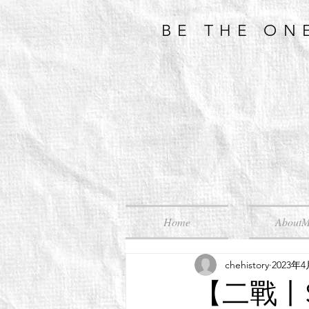
BE THE ON
Home
About
chehistory
2023年
【二戰丨Se