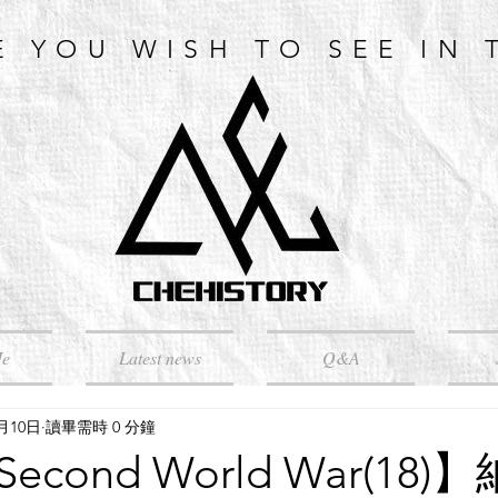
E YOU WISH TO SEE IN 
Me
Latest news
Q&A
4月10日
讀畢需時 0 分鐘
cond World War(18)