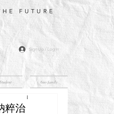
THE FUTURE
Sign Up / Log In
Student
6uo family
】納粹治