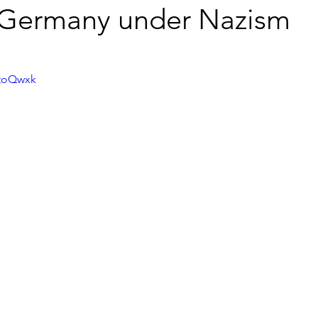
rmany under Nazism
ItoQwxk