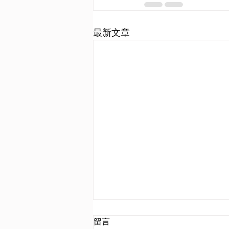
最新文章
試指出歐洲列強於20世紀初爆
留言