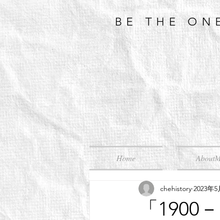
BE THE ON
Home
About
chehistory
2023年
「1900