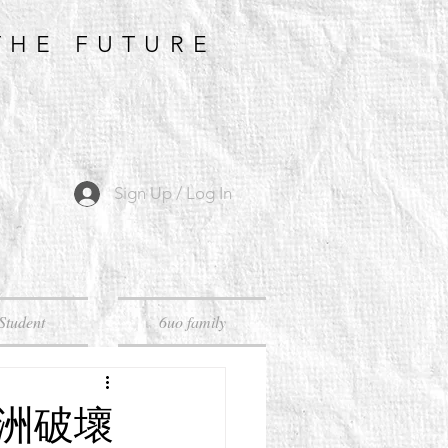
THE FUTURE
Sign Up / Log In
Student
6uo family
歐洲破壞