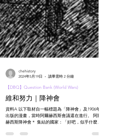
chehistory
2024年5月19日
讀畢需時 2 分鐘
【DBQ】Question Bank (World Wars)
維和努力｜降神會
資料A 以下取材自一幅標題為「降神會」及1906年
出版的漫畫，當時阿爾赫西斯會議還在進行。 阿爾