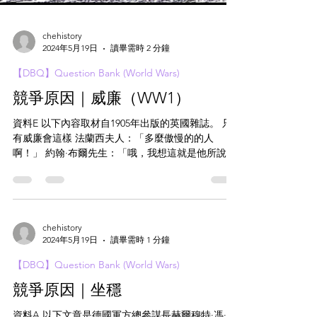
chehistory
2024年5月19日
讀畢需時 2 分鐘
【DBQ】Question Bank (World Wars)
競爭原因｜威廉（WW1）
資料E 以下內容取材自1905年出版的英國雜誌。 只
有威廉會這樣 法蘭西夫人：「多麼傲慢的的人
啊！」 約翰·布爾先生：「哦，我想這就是他所說的
『正確』」 [「在外交政策上，德意志帝國與所有列
強的關係都是正確的，並且與大多數列強關係良好
且友好。」 德皇在德國國會大廈的演講——...
chehistory