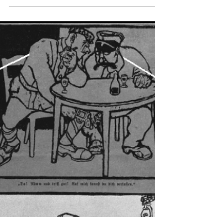
赫西斯降神會＊ 集結的國家：「好吧，似乎什麼都
沒有發生。」 ＊降生會指人們試圖與死者接觸的儀
式 資料B 以下取材自一本關於第二次海牙會議的歷
史書。 (a)...