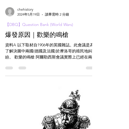
chehistory
2024年5月19日
讀畢需時 2 分鐘
【DBQ】Question Bank (World Wars)
爆發原因｜歡樂的鳴槍
資料A 以下取材自1906年的英國雜誌。此會議是為
了解決圖中兩國(德國及法國)於摩洛哥的殖民地糾
紛。 歡樂的鳴槍 阿爾勒西斯會議實際上已經在兩個
敵對大國共同滿意的情況下結束，它們過往的分歧
一直威 脅到比外交決鬥更糟糕的結果。