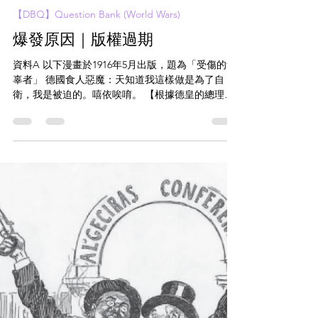
chehistory
2024年5月19日
讀畢需時 2 分鐘
【DBQ】Question Bank (World Wars)
爆發原因｜版權過期
資料A 以下漫畫於1916年5月出版，題為「受傷的無
辜者」 德國食人惡魔：天知道我這樣做是為了自
衛，我是被迫的。嘻依唉唷。 【根據德皇的總理最
新發言，德國是英國軍國主義委屈的受害者。】
*「嘻依唉唷，我聞到英國人的血。」取自英國童話
故事《傑克與豌豆》。 資料B...