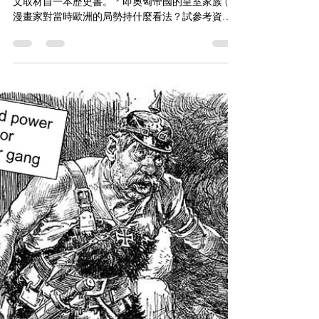
2024年5月19日
讀畢需時 1 分鐘
【DBQ】Question Bank (World Wars)
爆發原因｜誰負一戰責任
資料C 以下漫畫出版於1914年英國出版。 資料D 下
文取材自一本歷史書。 * 即奧匈帝國的皇室家族 (a)
漫畫家對當時歐洲的局勢持什麼看法？試參考資料
C，支持你的答案。 (3分) (b) 推斷該漫畫的目的。試
參考資料C，解釋你的答案。 (4分) (c)...