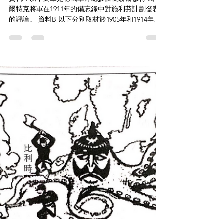
2024年5月19日
讀畢需時 1 分鐘
【DBQ】Question Bank (World Wars)
競爭原因｜坐穩
資料A 以下文章是德國軍方總參謀長赫爾穆特·馮·莫
爾特克將軍在1911年的備忘錄中對施利芬計劃發表
的評論。 資料B 以下分別取材於1905年和1914年的
漫畫。 漫畫1： ...