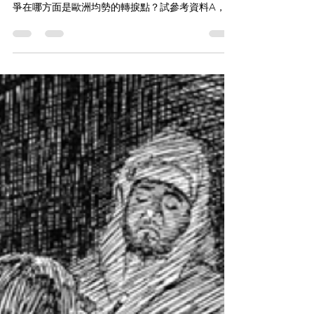
資料取材自1907年的英國漫畫。 簡易題 (a) 日俄戰
爭在哪方面是歐洲均勢的轉捩點？試參考資料A，解
釋你的答案。 (3分) (b) 漫畫家對第二次海軍裁軍會
議的結果持什麼看法？參考資料B，解釋你的答案。
(4分) (c)...