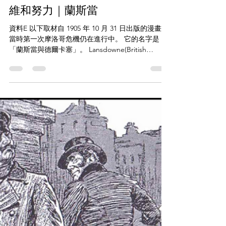
chehistory
2024年5月19日
讀畢需時 1 分鐘
【DBQ】Question Bank (World Wars)
維和努力｜蘭斯當
資料E 以下取材自 1905 年 10 月 31 日出版的漫畫，
當時第一次摩洛哥危機仍在進行中。 它的名字是
「蘭斯當與德爾卡塞」。 Lansdowne(British
foreign minister): (英國外交大臣)蘭斯當男爵
Declasse (French...