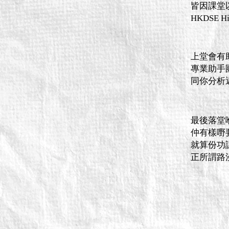
皆因課堂以
HKDSE
上堂會有助
專業助手團
同你分析
最後落堂
仲有樣嘢
就算份功
正所謂路