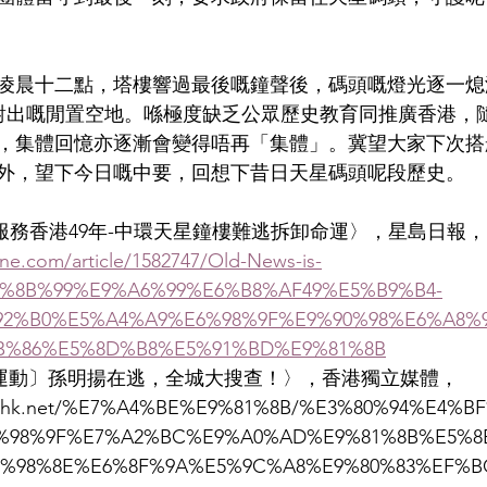
凌晨十二點，塔樓響過最後嘅鐘聲後，碼頭嘅燈光逐一熄
C對出嘅閒置空地。喺極度缺乏公眾歷史教育同推廣香港，
，集體回憶亦逐漸會變得唔再「集體」。冀望大家下次搭
外，望下今日嘅中要，回想下昔日天星碼頭呢段歷史。
is-So服務香港49年-中環天星鐘樓難逃拆卸命運〉，星島日報，
ine.com/article/1582747/Old-News-is-
%8B%99%E9%A6%99%E6%B8%AF49%E5%B9%B4-
2%B0%E5%A4%A9%E6%98%9F%E9%90%98%E6%A8%
B%86%E5%8D%B8%E5%91%BD%E9%81%8B
運動〕孫明揚在逃，全城大搜查！〉，香港獨立媒體，
ediahk.net/%E7%A4%BE%E9%81%8B/%E3%80%94%E4%
%98%9F%E7%A2%BC%E9%A0%AD%E9%81%8B%E5%8
%98%8E%E6%8F%9A%E5%9C%A8%E9%80%83%EF%B