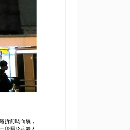
頭遷拆前嘅面貌，
一段屬於香港人