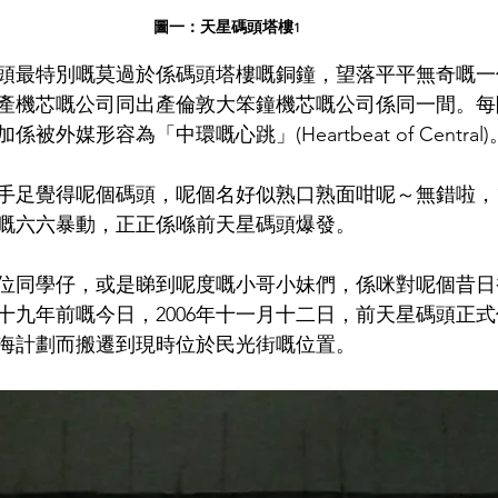
圖一：天星碼頭塔樓
1
頭最特別嘅莫過於係碼頭塔樓嘅銅鐘，望落平平無奇嘅一
產機芯嘅公司同出產倫敦大笨鐘機芯嘅公司係同一間。每
外媒形容為「中環嘅心跳」(Heartbeat of Central)
手足覺得呢個碼頭，呢個名好似熟口熟面咁呢～無錯啦，1
嘅六六暴動，正正係喺前天星碼頭爆發。
各位同學仔，或是睇到呢度嘅小哥小妹們，係咪對呢個昔
十九年前嘅今日，2006年十一月十二日，前天星碼頭正
海計劃而搬遷到現時位於民光街嘅位置。