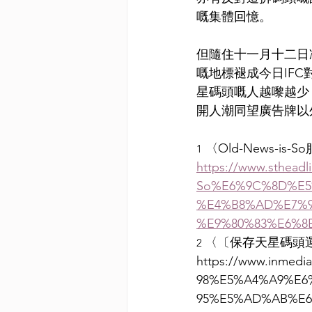
嘅集體回憶。
但隨住十一月十二日
嘅地標褪成今日IF
星碼頭嘅人越嚟越少
開人潮同望廣告牌以
 〈Old-News-
1
https://www.stheadl
So%E6%9C%8D%E5
%E4%B8%AD%E7%9
%E9%80%83%E6%8
〈〔保存天星碼頭
2
https://www.inm
98%E5%A4%A9%E6
95%E5%AD%AB%E6