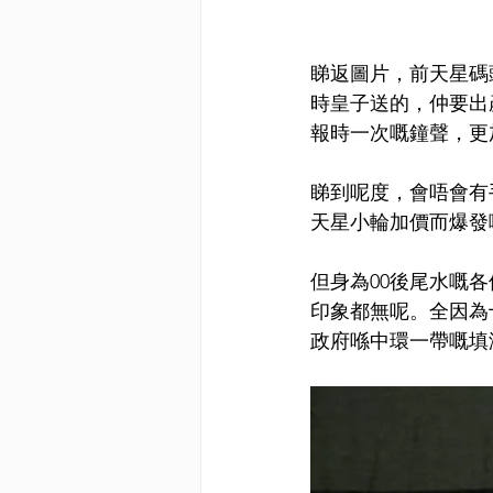
睇返圖片，前天星碼
時皇子送的，仲要出
報時一次嘅鐘聲，更加係被
睇到呢度，會唔會有
天星小輪加價而爆發
但身為00後尾水嘅
印象都無呢。全因為
政府喺中環一帶嘅填