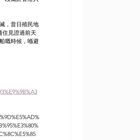
滅，昔日殖民地
隨住見證過前天
船嘅時候，喺避
93%E9%9B%A3
BF%9D%E5%AD%
B%95%E3%80%
C%8C%E5%85