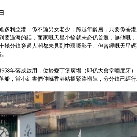
6日
維多利亞港，係不論男女老少，跨越年齡層，只要係香港
到要過海的話，而家嘅天星小輪就未必係首選，無他嘅，
十幾分鐘穿過人潮都未見到中環嘅影子。但曾經嘅天星碼
遙。
1958年落成啟用，位於愛丁堡廣場（即係大會堂嗰度牙
落船，當小紅書們仲喺香港站搵緊路嗰陣，分分鐘已經行左