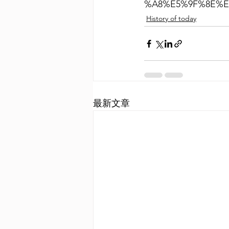
%A8%E5%9F%8E%E
History of today
最新文章