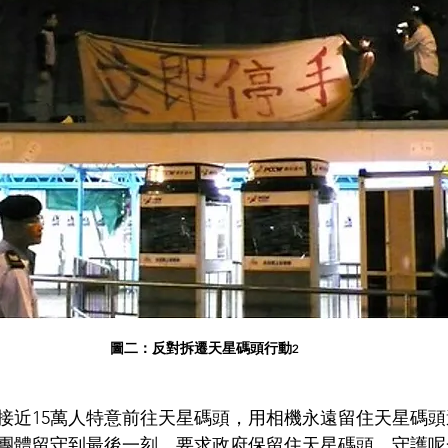
圖二：反對拆遷天星碼頭行動
2
接近15萬人特意前往天星碼頭，用相機永遠留住天星碼
團體留守到最後一刻，要求政府保留住天星碼頭，守護呢