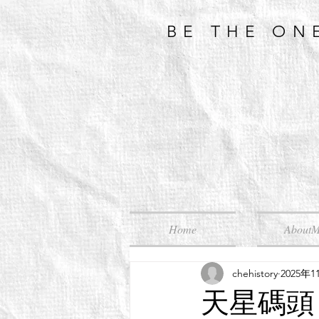
BE THE ON
Home
About
chehistory
2025年1
天星碼頭