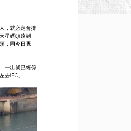
人，就必定會擁
天星碼頭遠到
頭，同今日嘅
），一出就已經係
去IFC。