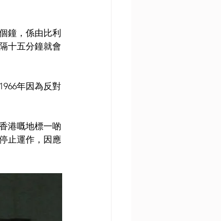
個鐘，係由比利
隔十五分鐘就會
。
966年因為反對
日香港嘅地標一啲
式停止運作，因應