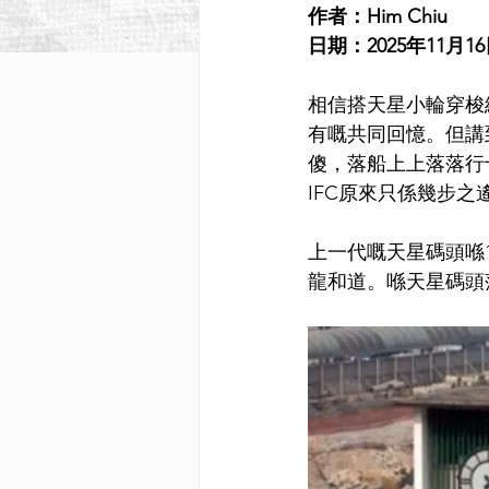
作者：Him Chiu
日期：2025年11月1
相信搭天星小輪穿梭
有嘅共同回憶。但講
傻，落船上上落落行
IFC原來只係幾步之
上一代嘅天星碼頭喺
龍和道。喺天星碼頭