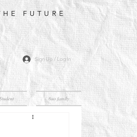
THE FUTURE
Sign Up / Log In
Student
6uo family