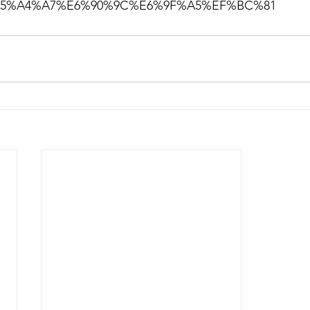
5%A4%A7%E6%90%9C%E6%9F%A5%EF%BC%81