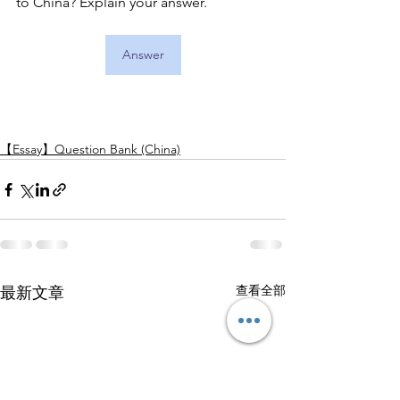
to China? Explain your answer.
Answer
【Essay】Question Bank (China)
查看全部
最新文章