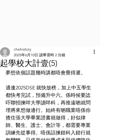
chehistory
2025年6月10日
讀畢需時 2 分鐘
起學校大計壹(5)
夢想依個話題幾時講都唔會覺得遲。
適逢2025DSE 就快放榜，加上中五學生
都快考完試，預備升中六。係時候要諗
吓聯招揀咩大學讀咩科，再推遠啲就問
埋將來想做邊行。始終有啲職業唔係你
揸住張大學畢業證書就做得，好似律
師、醫生、護士、會計等，都需要專業
訓練先從事得。唔係話揀錯科入錯行就