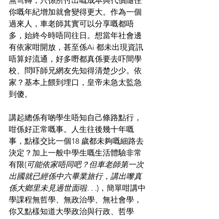
無彎轉，只係所付出嘅成本與代價隨住
你嘅年紀增加就會變得更大。作為一個
過來人，車老師其實可以分享嘅都唔
多，始終今時唔同往日。想當年社會邊
有依家咁開放，甚至係Ai 都未出現資訊
唔算好流通，好多嘢都真係要去吓間學
校、問吓師兄網友先知得清楚少少。依
家？基本上餵到埋口，皇帝未急太監急
到傻。
講起總係有啲學生唔知自己條路點行，
咁係好正常嘅事。人生往後幾十年嘅
事，點樣交比一個18 歲都未夠嘅細路去
決定？加上一般中學生嘅生活體驗非常
有限(
可能依家唔同吧？但車老師第一次
出國就已經係中六畢業旅行，講出嚟真
係大鄉里未見過世面啦. . .
)，簡單咁講中
學課程無哲學、無政治學、無社會學，
你又點樣知道大學政治與行政、哲學