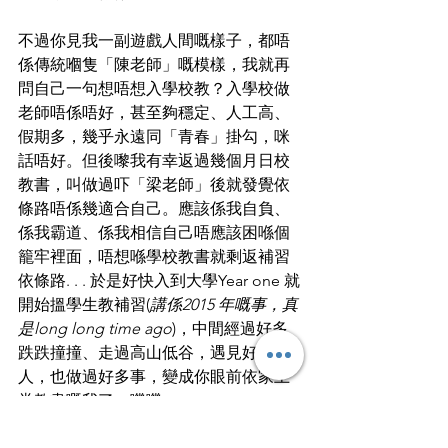
不過你見我一副遊戲人間嘅樣子，都唔
係傳統嗰隻「陳老師」嘅模樣，我就再
問自己一句想唔想入學校教？入學校做
老師唔係唔好，甚至夠穩定、人工高、
假期多，幾乎永遠同「青春」掛勾，咪
話唔好。但後嚟我有幸返過幾個月日校
教書，叫做過吓「梁老師」後就發覺依
條路唔係幾適合自己。應該係我自負、
係我霸道、係我相信自己唔應該困喺個
籠牢裡面，唔想喺學校教書就剩返補習
依條路. . . 於是好快入到大學Year one 就
開始搵學生教補習(
講係2015 年嘅事，真
是long long time ago
)，中間經過好多
跌跌撞撞、走過高山低谷，遇見好多
人，也做過好多事，變成你眼前依家上
堂教書嘅我了，嘰嘰。