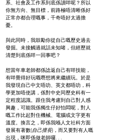
系、社會及工作系到底係讀咩呢？所以
你無方向、無目標，前路極唔清晰係好
正常亦都合理嘅事，千奇唔好太過擔
憂。
與此同時，我鼓勵你從自己嘅歷史過去
發掘。未接觸過就話未知啫，但經歷就
清楚到底係咩一回事吧？
想當年車老師都係諗返自己有咩技能，
有咩覺得好玩嘅嘢想將來繼續玩。於是
我發現自己中文唔叻、英文都唔叻，科
學更加唔使講，係對中史同歷史科有一
定程度認識。跟住我考慮到自己對人感
興趣，可能我係獨生仔好怕悶呢，對人
嘅工作比起對住機械、電腦或文字更有
溫度。換言之，即係我喺人文社科方面
發展有著數(
自己擅長
)，而又要對有人嘅
出現，咪即係做老師囉. . . 