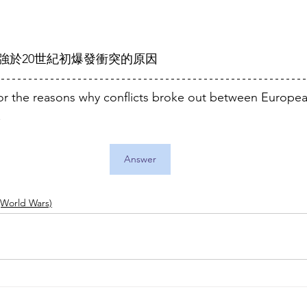
強於20世紀初爆發衝突的原因
r the reasons why conflicts broke out between European
.
Answer
World Wars)