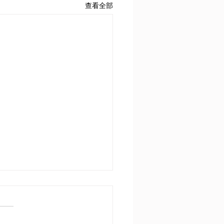
查看全部
響1907－1914年間三國同
三國協約的關係而言，討
族主義及帝國主義兩個因
就影響1907－1914年間三國