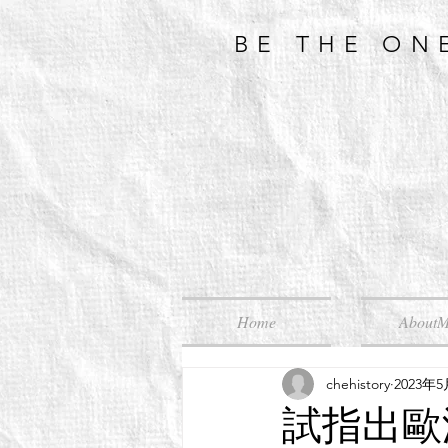
BE THE ON
Home
About
chehistory
2023年
試指出歐