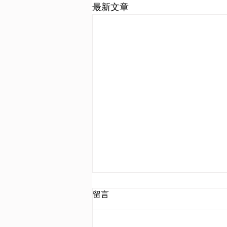
最新文章
評估民族主義、軍備競賽、殖
留言
民地衝突及同盟制度於導致第
一次世界大戰的相對重要性
題目：評估民族主義、軍備競賽、