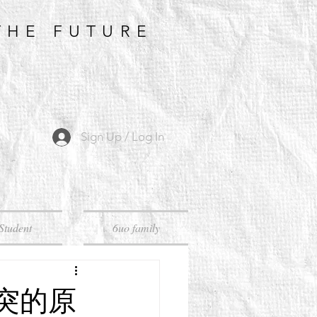
THE FUTURE
Sign Up / Log In
Student
6uo family
突的原