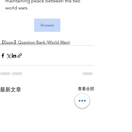
maintaining peace between the two 
world wars.
Answer
【Essay】Question Bank (World Wars)
查看全部
最新文章