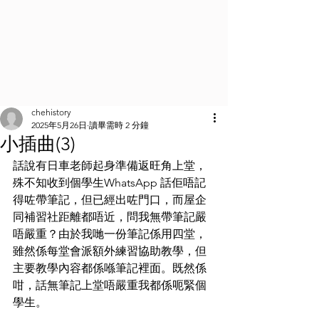
chehistory
2025年5月26日
讀畢需時 2 分鐘
小插曲(3)
話說有日車老師起身準備返旺角上堂，
殊不知收到個學生WhatsApp 話佢唔記
得咗帶筆記，但已經出咗門口，而屋企
同補習社距離都唔近，問我無帶筆記嚴
唔嚴重？由於我哋一份筆記係用四堂，
雖然係每堂會派額外練習協助教學，但
主要教學內容都係喺筆記裡面。既然係
咁，話無筆記上堂唔嚴重我都係呃緊個
學生。