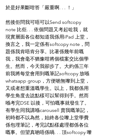
於是好果斷咁答「嚴重啊. . . ！」
然後佢問我可唔可以Send softcopy 
note 比佢. . . 依個問題又考起咗我，就
現實層面各位都知道我係用iPad 上堂，
換言之，我一定係有softcopy note，問
題係我肯唔肯分享。比著係幾年前嘅
我，我會毫不猶豫咁將個檔案交比個學
生。然而，今天我卻步了。大約係三年
前我將每堂會用到嘅筆記softcopy 放喺
whatsapp group，方便啲無嚟到上堂，
又或者想重溫嘅學生。以上，我都係用
學生角度去諗點樣可以幫得到手。然而
喺考完DSE 以後，可怕嘅事就發生了。
有學生同我講喺carousell 賣我嘅筆記，
初時都不以為然，始終各位嚟上堂學費
係包埋筆記，考完試點樣處理都係各位
嘅事。但望真啲唔係喎. . . 頂softcopy 嚟