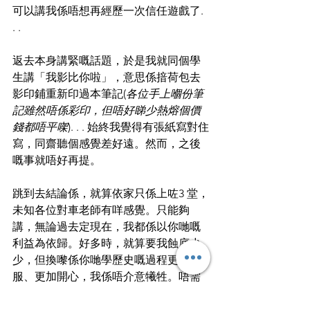
可以講我係唔想再經歷一次信任遊戲了. 
. . 
返去本身講緊嘅話題，於是我就同個學
生講「我影比你啦」，意思係揞荷包去
影印鋪重新印過本筆記(
各位手上嗰份筆
記雖然唔係彩印，但唔好睇少熱熔個價
錢都唔平㗎
). . . 始終我覺得有張紙寫對住
寫，同齋聽個感覺差好遠。然而，之後
嘅事就唔好再提。
跳到去結論係，就算依家只係上咗3 堂，
未知各位對車老師有咩感覺。只能夠
講，無論過去定現在，我都係以你哋嘅
利益為依歸。好多時，就算要我蝕底少
少，但換嚟係你哋學歷史嘅過程更加舒
服、更加開心，我係唔介意犧牲。唔需
要覺得我偉大，我亦唔係想要你哋咩回
報。