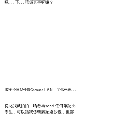
嘅. . . 吓. . . 唔係真事呀嘛？
時至今日我仲喺Carousell 見到，問你死未. . .
從此我就怕怕，唔敢再send 任何筆記比
學生，可以話我係斬腳趾避沙蟲，但都