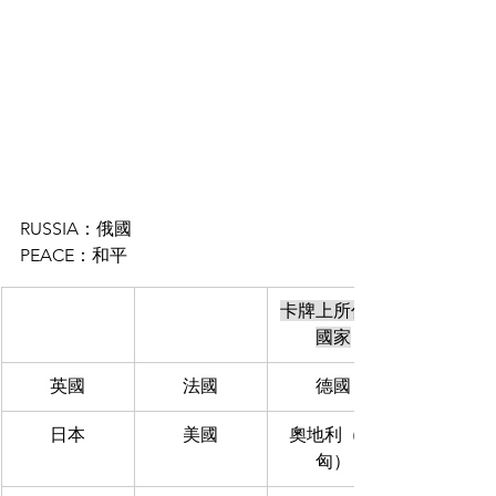
RUSSIA：俄國
PEACE：和平
卡牌上所代表
國家
英國
法國
德國
日本
美國
奧地利（奧
匈）