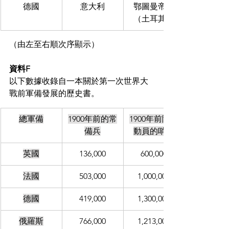
德國
意大利
鄂圖曼帝國
（土耳其）
（由左至右順次序顯示）
資料F
以下數據收錄自一本關於第一次世界大
戰前軍備發展的歷史書。
總軍備
1900年前的常
1900年前陸軍
備兵
動員的哨所
英國
136,000
600,000
法國
503,000
1,000,000
德國
419,000
1,300,000
俄羅斯
766,000
1,213,000