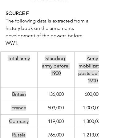
SOURCE F
The following data is extracted from a 
history book on the armaments 
development of the powers before 
WW1.
Total army
Standing 
Army 
army before 
mobilization 
1900
posts before 
1900
Britain
136,000
600,000
France
503,000
1,000,000
Germany
419,000
1,300,000
Russia
766,000
1,213,000