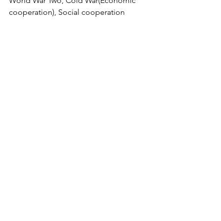
World War Two, Cold War(Economic 
cooperation), Social cooperation