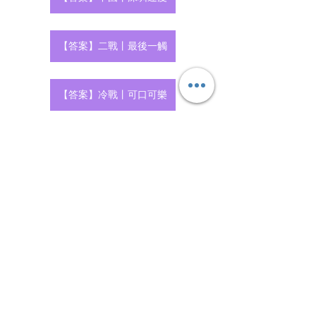
【答案】二戰丨最後一觸
【答案】冷戰丨可口可樂
【Past Paper】HKDSE(DBQ)
查看全部
最新文章