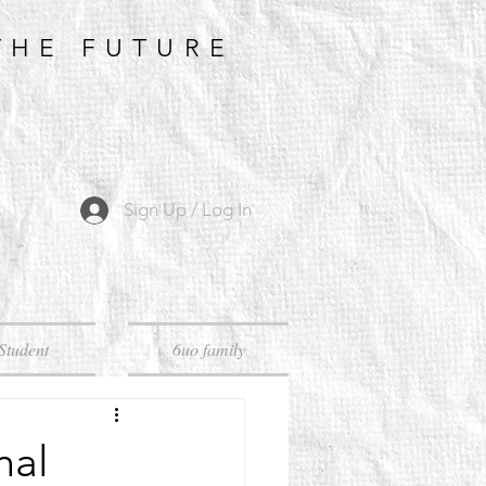
THE FUTURE
Sign Up / Log In
Student
6uo family
al