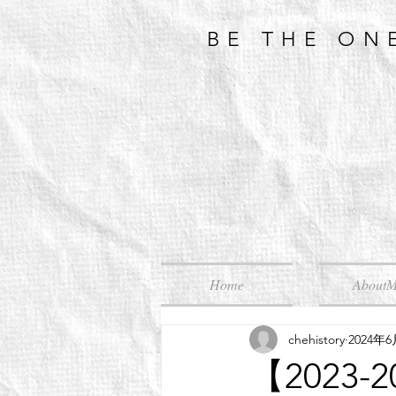
BE THE ON
Home
About
chehistory
2024年
【2023-