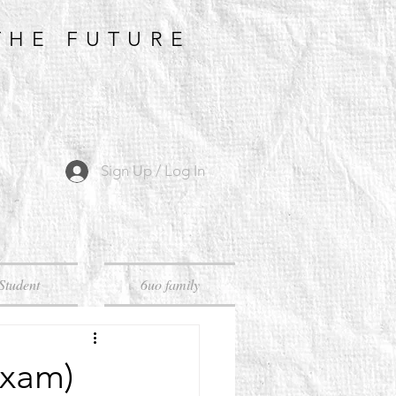
THE FUTURE
Sign Up / Log In
Student
6uo family
xam)