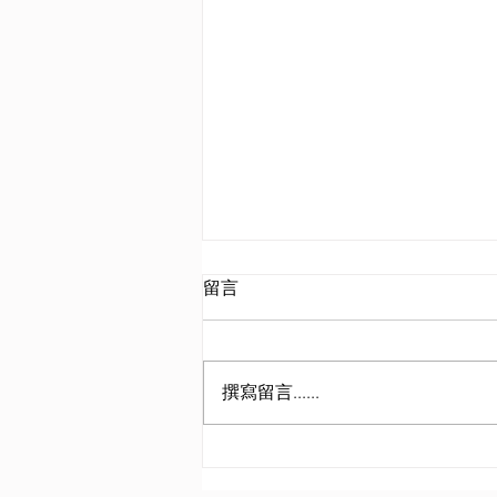
留言
撰寫留言......
【2024-2025】嘉諾撒聖家書院
(F4 1st test)