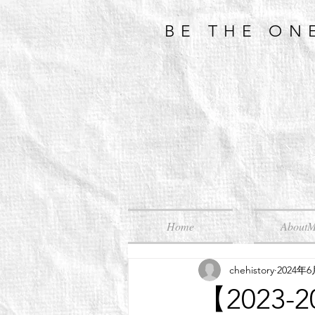
BE THE ON
Home
About
chehistory
2024年
【2023-2