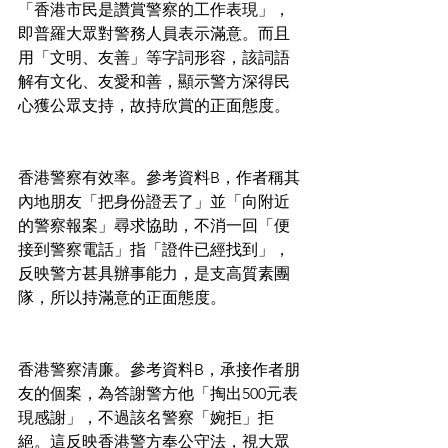
「香港市民是讚賞警察的工作表現」，
即普羅大眾對警務人員表示滿意。而且
用「文明、友善」等字詞形容，該詞語
解有文化、友愛和善，顯示警方深得民
心獲公眾支持，故持欣賞的正面態度。
香港警察有效率。參考資料B，作者稱其
內地朋友「把身份證丟了」並「向附近
的警察報案」尋求協助，不消一回「便
接到警察電話」指「證件已經找到」，
反映警方甚具辦事能力，是支高質素團
隊，所以持滿意的正面態度。
香港警察清廉。參考資料B，承接作者朋
友的個案，為答謝警方他「掏出500元表
現感謝」，不過該名警察「婉拒」拒
絕。這反映香港警方奉公守法，視大眾