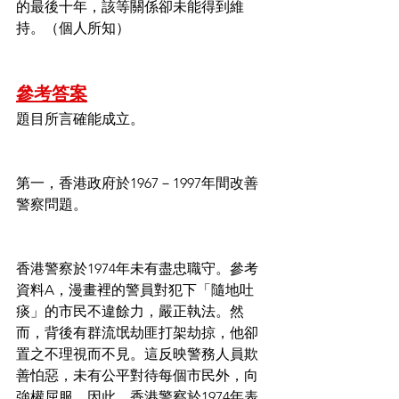
的最後十年，該等關係卻未能得到維
持。（個人所知）
參考答案
題目所言確能成立。
第一，香港政府於1967－1997年間改善
警察問題。
香港警察於1974年未有盡忠職守。參考
資料A，漫畫裡的警員對犯下「隨地吐
痰」的市民不違餘力，嚴正執法。然
而，背後有群流氓劫匪打架劫掠，他卻
置之不理視而不見。這反映警務人員欺
善怕惡，未有公平對待每個市民外，向
強權屈服。因此，香港警察於1974年表