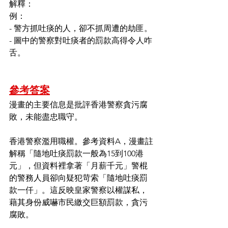
解釋：
例：
- 警方抓吐痰的人，卻不抓周遭的劫匪。
- 圖中的警察對吐痰者的罰款高得令人咋
舌。
參考答案
漫畫的主要信息是批評香港警察貪污腐
敗，未能盡忠職守。
香港警察濫用職權。參考資料A，漫畫註
解稱「隨地吐痰罰款一般為15到100港
元」，但資料裡拿著「月薪千元」警棍
的警務人員卻向疑犯苛索「隨地吐痰罰
款一仟」。這反映皇家警察以權謀私，
藉其身份威嚇市民繳交巨額罰款，貪污
腐敗。