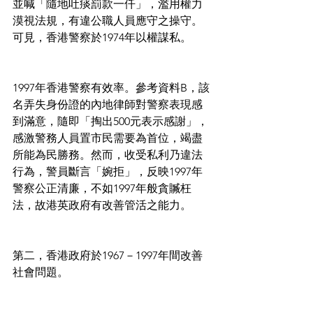
並喊「隨地吐痰罰款一仟」，濫用權力
漠視法規，有違公職人員應守之操守。
可見，香港警察於1974年以權謀私。
1997年香港警察有效率。參考資料B，該
名弄失身份證的內地律師對警察表現感
到滿意，隨即「掏出500元表示感謝」，
感激警務人員置市民需要為首位，竭盡
所能為民勝務。然而，收受私利乃違法
行為，警員斷言「婉拒」，反映1997年
警察公正清廉，不如1997年般貪贓枉
法，故港英政府有改善管活之能力。
第二，香港政府於1967－1997年間改善
社會問題。