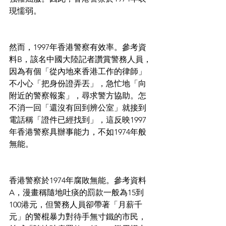
現懦弱。
然而，1997年香港警察有效率。參考資
料B，該名中國大陸記者讚賞警務人員，
因為有個「從內地來香港工作的律師」
不小心「把身份證弄丟」，急忙地「向
附近的警察報案」，尋求警方協助。怎
不消一回「還沒有回到辨公室」就接到
電話稱「證件已經找到」，這反映1997
年香港警察具辦事能力，不如1974年般
無能。
香港警察於1974年腐敗無能。參考資料
A，漫畫稱隨地吐痰的罰款一般為15到
100港元，但警務人員卻帶著「月薪千
元」的警棍暴力對待手無寸鐵的市民，