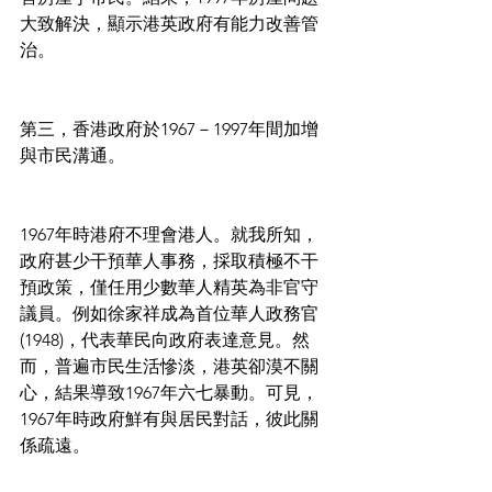
大致解決，顯示港英政府有能力改善管
治。
第三，香港政府於1967－1997年間加增
與市民溝通。
1967年時港府不理會港人。就我所知，
政府甚少干預華人事務，採取積極不干
預政策，僅任用少數華人精英為非官守
議員。例如徐家祥成為首位華人政務官
(1948)，代表華民向政府表達意見。然
而，普遍市民生活慘淡，港英卻漠不關
心，結果導致1967年六七暴動。可見，
1967年時政府鮮有與居民對話，彼此關
係疏遠。