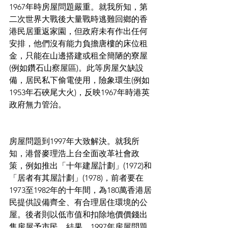
1967年時房屋問題嚴重。就我所知，第
二次世界大戰後大量戰時逃難回鄉的香
港民居重返家園，但政府未有作出任何
安排，他們沒有能力負擔唐樓的床位租
金，只能在山邊搭建或租全簡陋的寮屋
(例如鑽石山察屋區)。此等房屋欠缺設
備，居民私下偷電使用，險象環生(例如
1953年石硤尾大火)，反映1967年時港英
政府無力管治。
房屋問題到1997年大致解決。就我所
知，港督麥理浩上台全面改革社會政
策，例如推出「十年建屋計劃」(1972)和
「居者有其屋計劃」(1978)，前者要在
1973至1982年的十年間，為180萬香港居
民提供設備齊全、有合理居住環境的公
屋。後者則以低市值和扣除地價價錢出
售房屋予市民。結果，1997年房屋問題