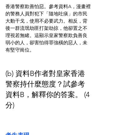
香港警察欺善怕惡。參考資料A，漫畫裡
的警務人員對犯下「隨地吐痰」的市民
大動干戈，使用不必要武力。相反，背
後一群流氓劫匪打架劫掠，他卻置之不
理視若無睹。這顯示皇家警察欺負善良
弱小的人，卻害怕得罪強橫的惡人，未
有堅守崗位。
(b) 資料B作者對皇家香港
警察持什麼態度？試參考
資料B，解釋你的答案。 (4
分)