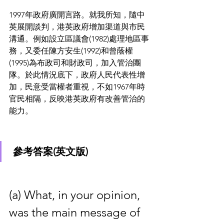
1997年政府廣開言路。就我所知，隨中
英展開談判，港英政府增加渠道與市民
溝通。例如設立區議會(1982)處理地區事
務，又委任陳方安生(1992)和曾蔭權
(1995)為布政司和財政司，加入管治團
隊。於此情況底下，政府人民代表性增
加，民意受當權者重視，不如1967年時
官民相隔，反映港英政府有改善管治的
能力。
 參考答案(英文版)
(a) What, in your opinion, 
was the main message of 