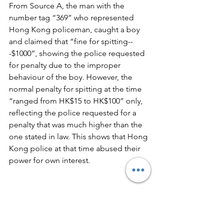
From Source A, the man with the 
number tag “369” who represented 
Hong Kong policeman, caught a boy 
and claimed that “fine for spitting--
-$1000”, showing the police requested 
for penalty due to the improper 
behaviour of the boy. However, the 
normal penalty for spitting at the time 
“ranged from HK$15 to HK$100” only, 
reflecting the police requested for a 
penalty that was much higher than the 
one stated in law. This shows that Hong 
Kong police at that time abused their 
power for own interest. 
Second, Hong Kong police impose 
upon those who are kind and 
powerless, but fear those who are 