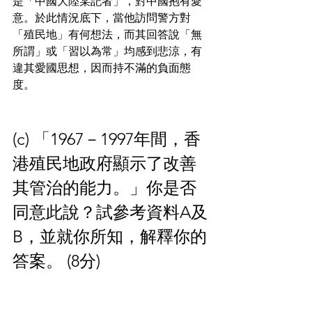
是「中國大陸某記者」，對中國抱有愛
意。於此情況底下，當他訪問警方對
「殖民地」有何想法，而其回答說「無
所謂」或「習以為常」均感到悲涼，有
違其愛國思想，因而持不滿的負面態
度。
(c) 「1967－1997年間，香
港殖民地政府顯示了改善
其管治的能力。」你是否
同意此說？試參考資料A及
B，並就你所知，解釋你的
答案。 (8分)