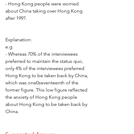
- Hong Kong people were worried 
about China taking over Hong Kong 
after 1997.
Explanation:
e.g. 
- Whereas 70% of the interviewees 
preferred to maintain the status quo, 
only 4% of the interviewees preferred 
Hong Kong to be taken back by China, 
which was one0seventeenth of the 
former figure. This low figure reflected 
the anxiety of Hong Kong people 
about Hong Kong to be taken back by 
China.