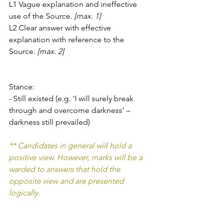
L1 Vague explanation and ineffective 
use of the Source. 
[max. 1]
L2 Clear answer with effective 
explanation with reference to the 
Source. 
[max. 2]
Stance:
- Still existed (e.g. ‘I will surely break 
through and overcome darkness’ – 
darkness still prevailed)
** Candidates in general will hold a 
positive view. However, marks will be a 
warded to answers that hold the 
opposite view and are presented 
logically.