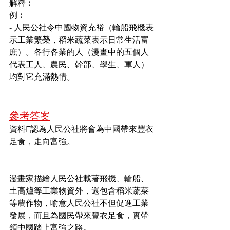
解釋︰
例︰
- 人民公社令中國物資充裕（輪船飛機表
示工業繁榮，稻米蔬菜表示日常生活富
庶）。各行各業的人（漫畫中的五個人
代表工人、農民、幹部、學生、軍人）
均對它充滿熱情。
參考答案
資料F認為人民公社將會為中國帶來豐衣
足食，走向富強。
漫畫家描繪人民公社載著飛機、輪船、
土高爐等工業物資外，還包含稻米蔬菜
等農作物，喻意人民公社不但促進工業
發展，而且為國民帶來豐衣足食，實帶
領中國踏上富強之路。