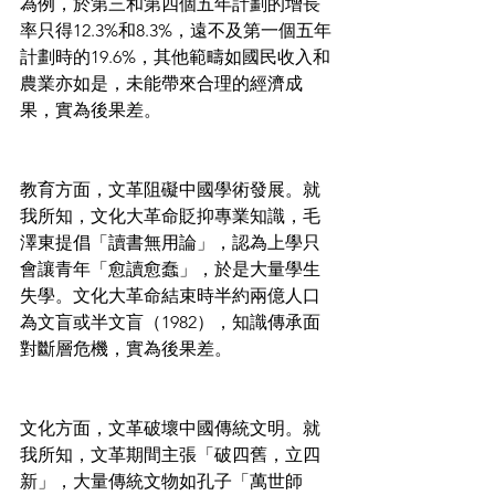
為例，於第三和第四個五年計劃的增長
率只得12.3%和8.3%，遠不及第一個五年
計劃時的19.6%，其他範疇如國民收入和
農業亦如是，未能帶來合理的經濟成
果，實為後果差。
教育方面，文革阻礙中國學術發展。就
我所知，文化大革命貶抑專業知識，毛
澤東提倡「讀書無用論」，認為上學只
會讓青年「愈讀愈蠢」，於是大量學生
失學。文化大革命結束時半約兩億人口
為文盲或半文盲（1982），知識傳承面
對斷層危機，實為後果差。
文化方面，文革破壞中國傳統文明。就
我所知，文革期間主張「破四舊，立四
新」，大量傳統文物如孔子「萬世師