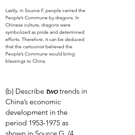
Lastly, in Source F, people carried the 
People’s Commune by dragons. In 
Chinese culture, dragons were 
symbolized as pride and determined 
efforts. Therefore, it can be deduced 
that the cartoonist believed the 
People’s Commune would bring 
blessings to China.
(b) Describe 
two 
trends in 
China’s economic 
development in the 
period 1953-1975 as 
shown in Source G. (4 