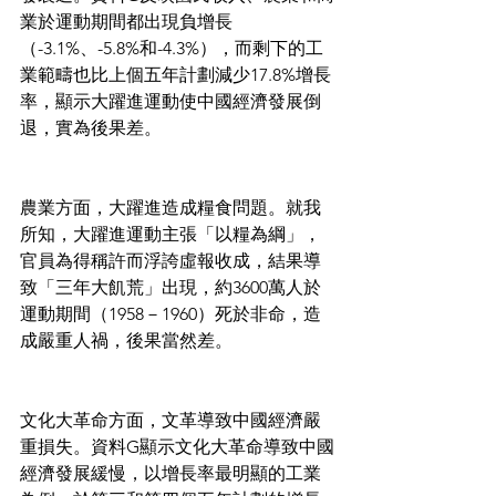
業於運動期間都出現負增長
（-3.1%、-5.8%和-4.3%），而剩下的工
業範疇也比上個五年計劃減少17.8%增長
率，顯示大躍進運動使中國經濟發展倒
退，實為後果差。
農業方面，大躍進造成糧食問題。就我
所知，大躍進運動主張「以糧為綱」，
官員為得稱許而浮誇虛報收成，結果導
致「三年大飢荒」出現，約3600萬人於
運動期間（1958－1960）死於非命，造
成嚴重人禍，後果當然差。
文化大革命方面，文革導致中國經濟嚴
重損失。資料G顯示文化大革命導致中國
經濟發展緩慢，以增長率最明顯的工業