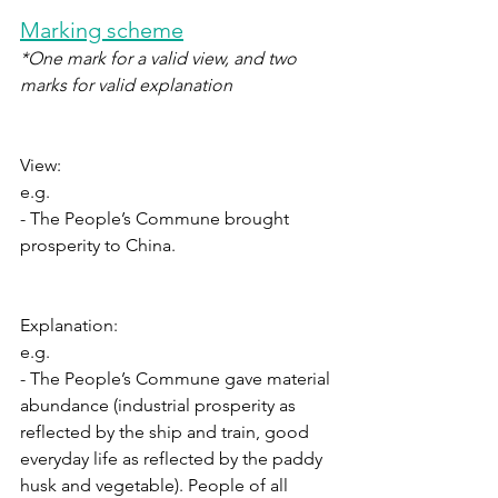
Marking scheme
*One mark for a valid view, and two 
marks for valid explanation
View:
e.g. 
- The People’s Commune brought 
prosperity to China.
Explanation:
e.g. 
- The People’s Commune gave material 
abundance (industrial prosperity as 
reflected by the ship and train, good 
everyday life as reflected by the paddy 
husk and vegetable). People of all 