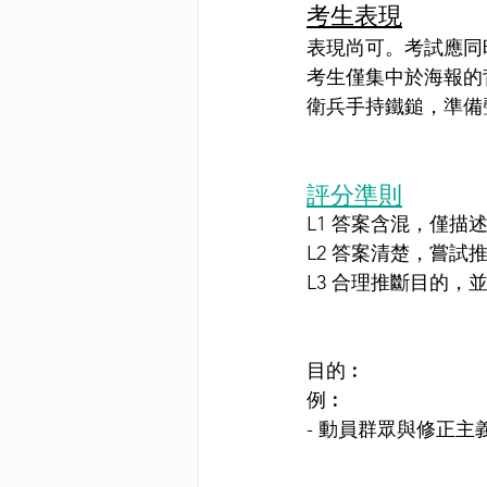
考生表現
表現尚可。考試應同
考生僅集中於海報的
衛兵手持鐵鎚，準備
評分準則
L1 答案含混，僅描
L2 答案清楚，嘗試
L3 合理推斷目的，
目的︰
例︰
- 動員群眾與修正主