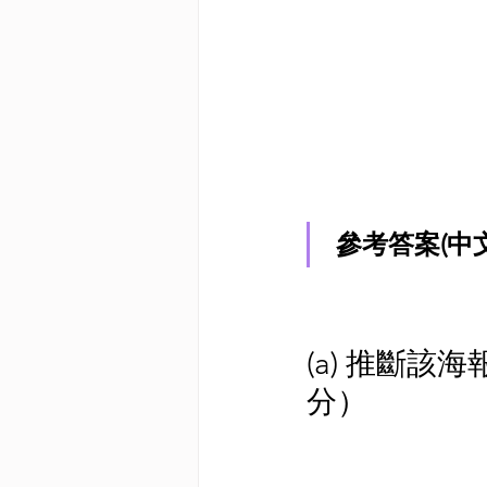
參考答案(中
(a) 推斷
分）