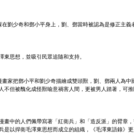
腳踩在劉少奇和鄧小平身上，劉、鄧當時被認為是修正主義
澤東思想，並吸引民眾追隨和支持。
漫畫家把鄧小平和劉少奇描繪成雙頭獸，劉、鄧兩人為中
人不但被醜化成怪獸喻意禍害人間，更被男人踏著，可推
漫畫中的人們佩帶寫著「紅衛兵」和「造反派」的臂章，
兵是以捍衛毛澤東思想而成立的組織，《毛澤東語錄》更