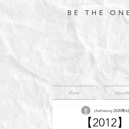
BE THE ON
Home
About
chehistory
2020年
【201