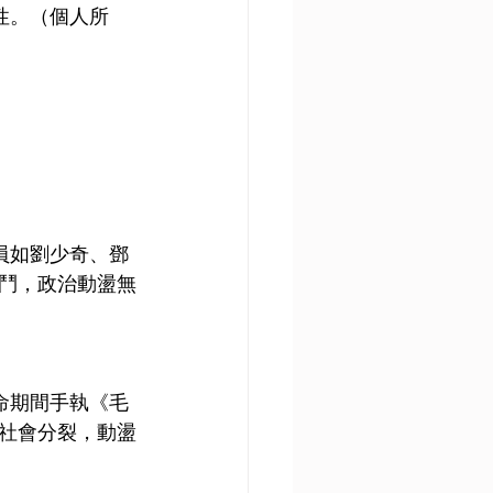
性。（個人所
員如劉少奇、鄧
鬥，政治動盪無
命期間手執《毛
社會分裂，動盪