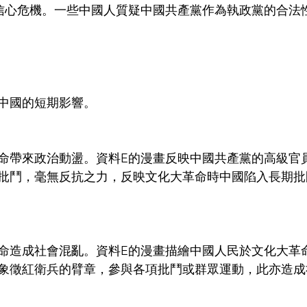
現信心危機。一些中國人質疑中國共產黨作為執政黨的合法
中國的短期影響。
命帶來政治動盪。資料E的漫畫反映中國共產黨的高級官
批鬥，毫無反抗之力，反映文化大革命時中國陷入長期批
命造成社會混亂。資料E的漫畫描繪中國人民於文化大革
象徵紅衛兵的臂章，參與各項批鬥或群眾運動，此亦造成