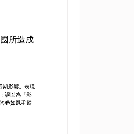
中國所造成
長期影響。表現
；誤以為「影
答卷如鳳毛麟