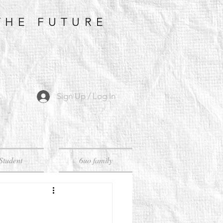
THE FUTURE
Sign Up / Log In
Student
6uo family