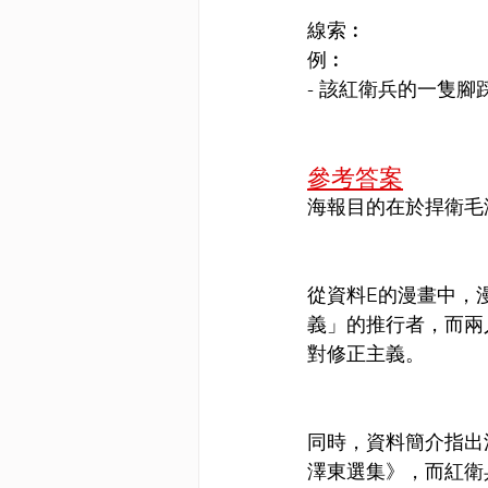
線索︰
例︰
- 該紅衛兵的一隻
參考答案
海報目的在於捍衛毛
從資料E的漫畫中，
義」的推行者，而兩
對修正主義。
同時，資料簡介指出
澤東選集》，而紅衛