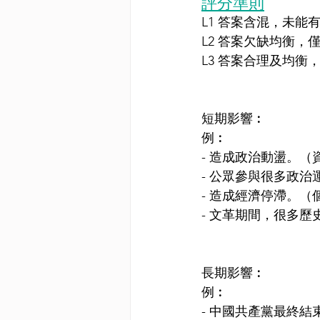
評分準則
L1 答案含混，未能
L2 答案欠缺均衡，
L3 答案合理及均
短期影響︰
例︰
- 造成政治動盪。（
- 公眾參與很多政治
- 造成經濟停滯。（
- 文革期間，很多
長期影響︰
例︰
- 中國共產黨最終