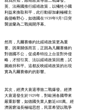
就我所知，綏靖政策導致二戰爆發。
英、法兩國推行綏靖政策，以犧牲小國
利益來換取和平，此行動卻加劇極權主
義侵略野心，如德國在1939年9月1日突
襲波蘭為二戰揭開序幕。
然而，凡爾賽條約比綏靖政策更為重
要。因果關係而言，正因為凡爾賽條約
對德國不公，促成希特拉上台並對外侵
略，才招引英、法以綏靖政策回應，試
圖維持和平。這都反映綏靖政策的出現
實為凡爾賽條約的影響。
其次，經濟大衰退導致二戰爆發。經濟
大衰退發生於1929年，對歐洲各國帶來
嚴重影響，如德國失業人數近600萬。經
濟困窘滋長極端思想，民眾希望以戰爭