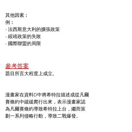
其他因素︰
例︰
- 法西斯意大利的擴張政策
- 綏靖政策的失敗
- 國際聯盟的局限
參考答案
題目所言大程度上成立。
漫畫家在資料D中將希特拉描述成從凡爾
賽條約中緩緩爬行出來，表示漫畫家認
為凡爾賽條約導致希特拉上台，繼而策
劃一系列侵略行動，導致二戰爆發。