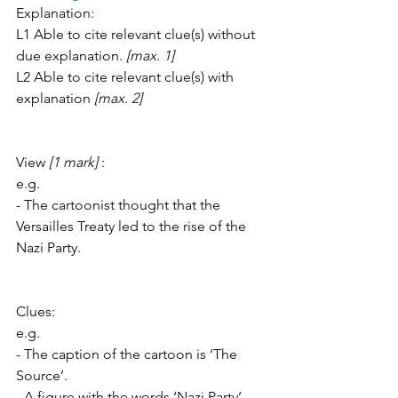
Explanation: 
L1 Able to cite relevant clue(s) without 
due explanation. 
[max. 1]
L2 Able to cite relevant clue(s) with 
explanation 
[max. 2]
View 
[1 mark] 
:
e.g. 
- The cartoonist thought that the 
Versailles Treaty led to the rise of the 
Nazi Party.
Clues:
e.g. 
- The caption of the cartoon is ‘The 
Source’.
- A figure with the words ‘Nazi Party’ 