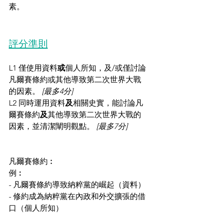
素。
評分準則
L1 僅使用資料
或
個人所知，及/或僅討論
凡爾賽條約或其他導致第二次世界大戰
的因素。 
[最多4分]
L2 同時運用資料
及
相關史實，能討論凡
爾賽條約
及
其他導致第二次世界大戰的
因素，並清潔闡明觀點。 
[最多7分]
凡爾賽條約︰
例︰
- 凡爾賽條約導致納粹黨的崛起（資料）
- 修約成為納粹黨在內政和外交擴張的借
口（個人所知）