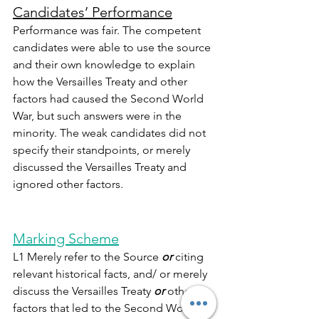
Candidates’ Performance
Performance was fair. The competent 
candidates were able to use the source 
and their own knowledge to explain 
how the Versailles Treaty and other 
factors had caused the Second World 
War, but such answers were in the 
minority. The weak candidates did not 
specify their standpoints, or merely 
discussed the Versailles Treaty and 
ignored other factors.
Marking Scheme
L1 Merely refer to the Source 
or 
citing 
relevant historical facts, and/ or merely 
discuss the Versailles Treaty 
or 
other 
factors that led to the Second World 