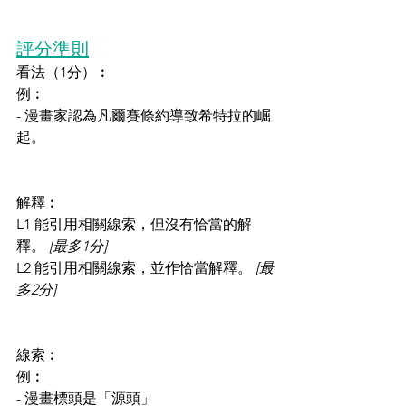
評分準則
看法
（1分）
︰
例︰
- 漫畫家認為凡爾賽條約導致希特拉的崛
起。
解釋︰
L1 能引用相關線索，但沒有恰當的解
釋。 
[
最多1分]
L2 能引用相關線索，並作恰當解釋。 
[最
多2分]
線索︰
例︰
- 漫畫標頭是「源頭」