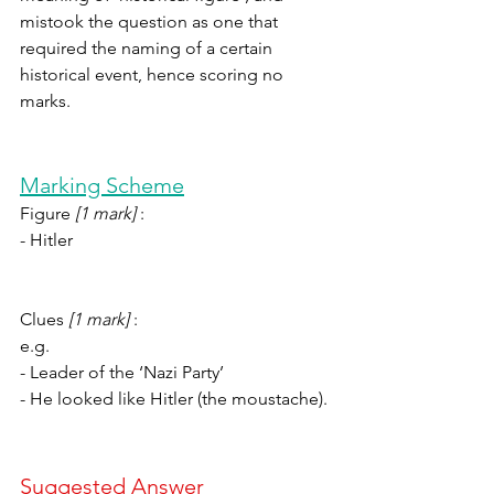
mistook the question as one that 
required the naming of a certain 
historical event, hence scoring no 
marks.
Marking Scheme
Figure 
[1 mark] 
:
- Hitler
Clues 
[1 mark] 
:
e.g.
- Leader of the ‘Nazi Party’
- He looked like Hitler (the moustache).
Suggested Answer