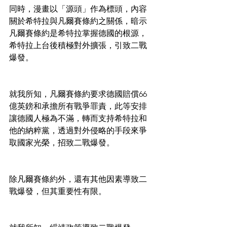
同時，漫畫以「源頭」作為標頭，內容
關於希特拉與凡爾賽條約之關係，暗示
凡爾賽條約是希特拉掌握德國的根源，
希特拉上台後積極對外擴張，引致二戰
爆發。
就我所知，凡爾賽條約要求德國賠償66
億英鎊和承擔所有戰爭罪責，此等安排
讓德國人極為不滿，轉而支持希特拉和
他的納粹黨，透過對外侵略的手段來爭
取國家光榮，招致二戰爆發。
除凡爾賽條約外，還有其他因素導致二
戰爆發，但其重要性有限。