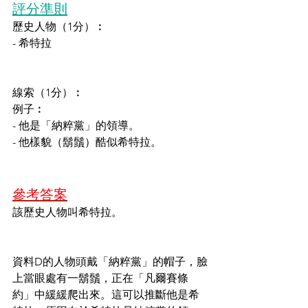
評分準則
歷史人物
（1分）
︰
- 希特拉
線索
（1分）
︰
例子︰
- 他是「納粹黨」的領導。
- 他樣貌（鬍鬚）酷似希特拉。
參考答案
該歷史人物叫希特拉。
資料D的人物頭戴「納粹黨」的帽子，臉
上當眼處有一鬍鬚，正在「凡爾賽條
約」中緩緩爬出來。這可以推斷他是希