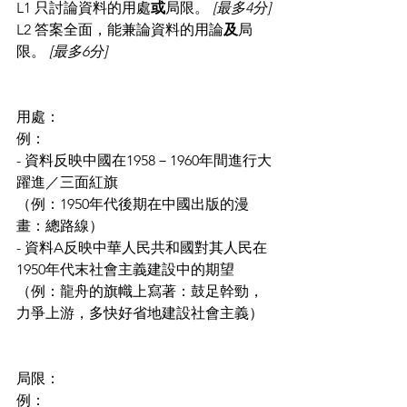
L1 只討論資料的用處
或
局限。 
[最多4分]
L2 答案全面，能兼論資料的用論
及
局
限。 
[最多6分]
用處： 
例：
- 資料反映中國在1958－1960年間進行大
躍進／三面紅旗
（例：1950年代後期在中國出版的漫
畫：總路線）
- 資料A反映中華人民共和國對其人民在
1950年代末社會主義建設中的期望
（例：龍舟的旗幟上寫著：鼓足幹勁，
力爭上游，多快好省地建設社會主義）
局限： 
例：