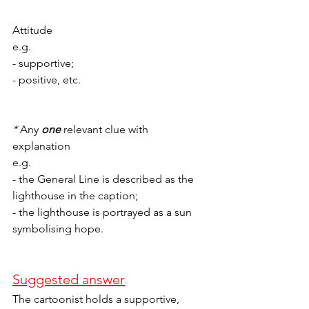
Attitude
e.g. 
- supportive;
- positive, etc.
* 
Any 
one 
relevant clue with 
explanation
e.g. 
- the General Line is described as the 
lighthouse in the caption;
- the lighthouse is portrayed as a sun 
symbolising hope.
Suggested answer
The cartoonist holds a supportive, 