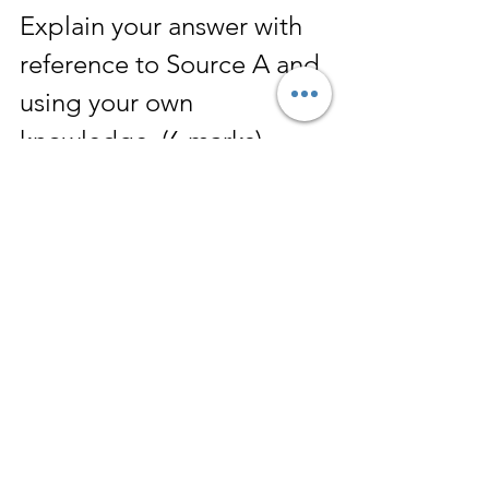
Explain your answer with 
reference to Source A and 
using your own 
knowledge. (6 marks)
Marking scheme
L1 An answer confined to 
either 
usefulness 
or 
limitations of the Source. 
[max. 4]
L2 Comprehensive answer 
covering 
both 
usefulness 
and 
limitations of the Source. 
[max. 6]
Usefulness: