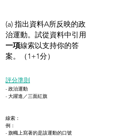
(a) 指出資料A所反映的政
治運動。試從資料中引用
一項
線索以支持你的答
案。（1+1分）
評分準則
- 政治運動
- 大躍進／三面紅旗
線索：
例：
- 旗幟上寫著的是該運動的口號