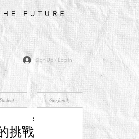
THE FUTURE
Sign Up / Log In
Student
6uo family
對的挑戰