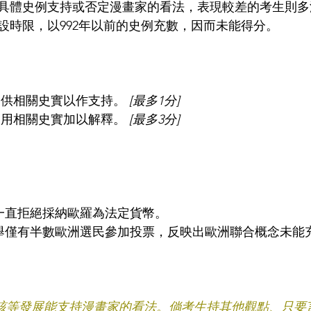
具體史例支持或否定漫畫家的看法，表現較差的考生則多
設時限，以992年以前的史例充數，因而未能得分。
提供相關史實以作支持。 
[最多1分]
引用相關史實加以解釋。 
[最多3分]
英國一直拒絕採納歐羅為法定貨幣。
議會選舉僅有半數歐洲選民參加投票，反映出歐洲聯合概念未
答該等發展能支持漫畫家的看法。倘考生持其他觀點、只要