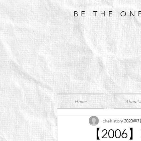
BE THE ON
Home
About
chehistory
2020年
【200