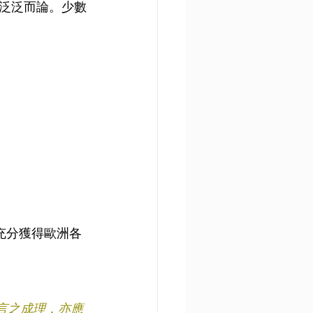
泛泛而論。少數
能充分獲得歐洲各
言之成理，亦應