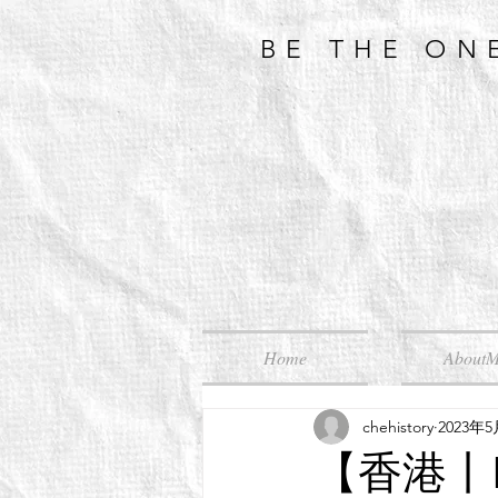
BE THE ON
Home
About
chehistory
2023年
【香港丨H