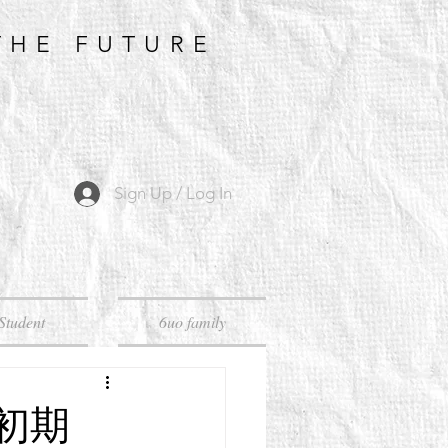
THE FUTURE
Sign Up / Log In
Student
6uo family
治初期