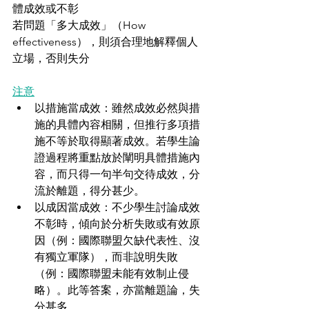
體成效或不彰
若問題「多大成效」（How 
effectiveness），則須合理地解釋個人
立場，否則失分
注意
以措施當成效：雖然成效必然與措
施的具體內容相關，但推行多項措
施不等於取得顯著成效。若學生論
證過程將重點放於闡明具體措施內
容，而只得一句半句交待成效，分
流於離題，得分甚少。
以成因當成效：不少學生討論成效
不彰時，傾向於分析失敗或有效原
因（例：國際聯盟欠缺代表性、沒
有獨立軍隊），而非說明失敗
（例：國際聯盟未能有效制止侵
略）。此等答案，亦當離題論，失
分甚多。