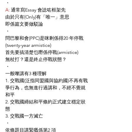
・
A: 
通常寫Essay 會諗咗框架先
由於只有(Only)有「唯一」意思
即係篇文要做駁論
・
問巴黎和會(PPC)是咪剩係得20 年停戰
(twenty-year armistice)
首先要搞清楚乜嘢係停戰(armistice)
無杖打？還是終止停戰狀態？
・
一般嚟講有3 種理解
1. 交戰國(泛指同盟國與協約國)不再有戰
爭行為，也無進行過講和，不經不覺就
和平
2. 交戰國締結和平條約正式建立穩定狀
態
3. 交戰國一方滅亡
・
依條題目講緊嘅係第2 項