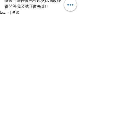
依位同學仔做完可以交比我改吓
得閒等我又試吓做先嘻!!
Exam｜考試
查看全部
最新文章