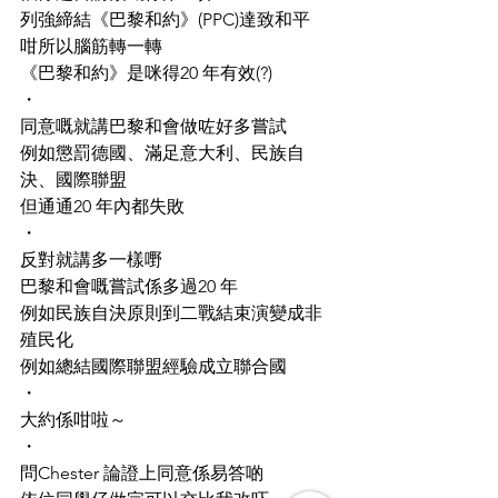
列強締結《巴黎和約》(PPC)達致和平
咁所以腦筋轉一轉
《巴黎和約》是咪得20 年有效(?)
・
同意嘅就講巴黎和會做咗好多嘗試
例如懲罰德國、滿足意大利、民族自
決、國際聯盟
但通通20 年內都失敗
・
反對就講多一樣嘢
巴黎和會嘅嘗試係多過20 年
例如民族自決原則到二戰結束演變成非
殖民化
例如總結國際聯盟經驗成立聯合國
・
大約係咁啦～
・
問Chester 論證上同意係易答啲