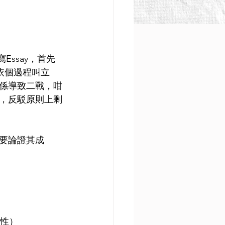
ssay，首先
依個過程叫立
係導致二戰，咁
，反駁原則上剩
要論證其成
要性）