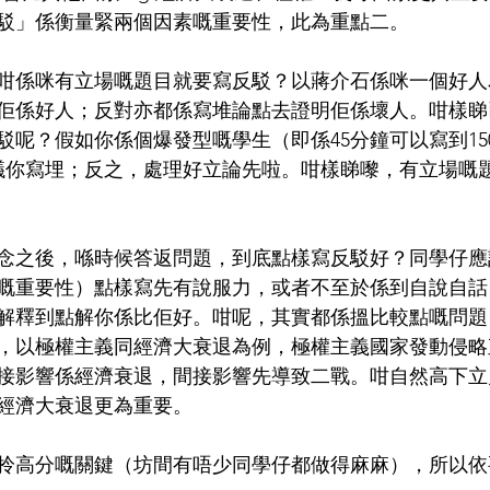
駁」係衡量緊兩個因素嘅重要性，此為重點二。
咁係咪有立場嘅題目就要寫反駁？以蔣介石係咪一個好人
佢係好人；反對亦都係寫堆論點去證明佢係壞人。咁樣睇
駁呢？假如你係個爆發型嘅學生（即係45分鐘可以寫到15
議你寫埋；反之，處理好立論先啦。咁樣睇嚟，有立場嘅
念之後，喺時候答返問題，到底點樣寫反駁好？同學仔應
嘅重要性）點樣寫先有說服力，或者不至於係到自說自話 
解釋到點解你係比佢好。咁呢，其實都係搵比較點嘅問題
，以極權主義同經濟大衰退為例，極權主義國家發動侵略
接影響係經濟衰退，間接影響先導致二戰。咁自然高下立
經濟大衰退更為重要。
拎高分嘅關鍵（坊間有唔少同學仔都做得麻麻），所以依