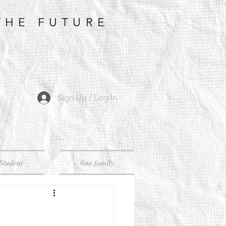
THE FUTURE
Sign Up / Log In
Student
6uo family