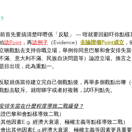
駁？
前首先要搞清楚咩嘢係「反駁」 — 咁就要回顧吓你點樣寫E
始
諗Point
，再
諗例子
（Evidence）
去論證個Point成立
，
立啲觀點去支持你嘅立場，舉例你同意巴黎和會安排失當
不滿、意大利不滿、民族自決問題等）論證立場。換言之
題目出現，此為重點一。
反駁就係當你建立完自己個觀點後，再舉多個觀點出嚟（
觀點去駁斥。就咁睇字或者好複雜，試吓列點先。
安排失當在什麼程度導致二戰爆發？
（論證巴黎和會點樣導致二戰）
論證其他因素E.g. 經濟大衰退、極權主義等點樣導致二戰）
黎和會比其他因素E.g.經濟大衰退、極權主義等因素更具重