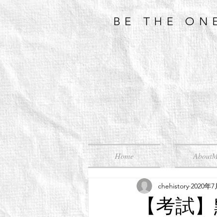
BE THE ON
Home
About
chehistory
2020年
【考試】