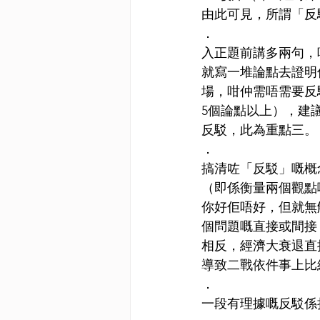
由此可見，所謂「反
．
入正題前講多兩句，
就寫一堆論點去證明
場，咁仲需唔需要反
5個論點以上），建
反駁，此為重點三。
．
搞清咗「反駁」嘅概
（即係衡量兩個觀點
你好佢唔好，但就無
個問題嘅直接或間接
相反，經濟大衰退直
導致二戰依件事上比
．
一段有理據嘅反駁係