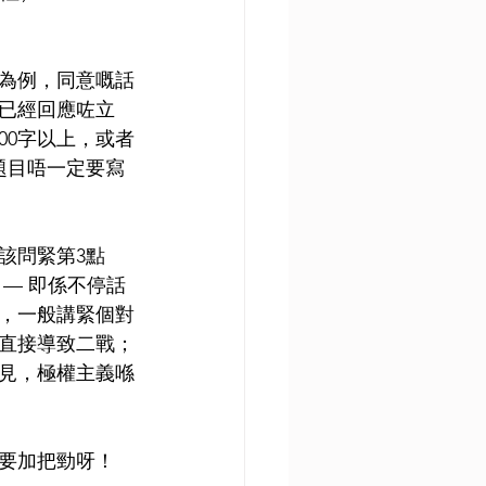
為例，同意嘅話
已經回應咗立
00字以上，或者
題目唔一定要寫
該問緊第3點
— 即係不停話
，一般講緊個對
直接導致二戰；
見，極權主義喺
要加把勁呀！