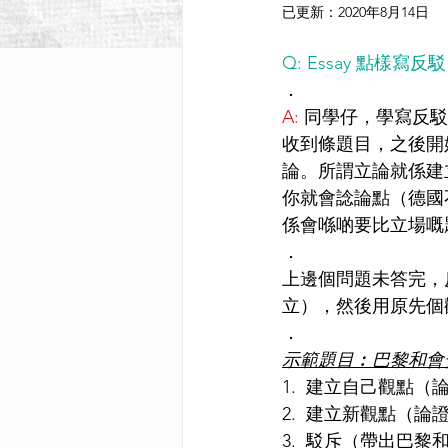
已更新：
2020年8月14日
Q: Essay 點樣寫反
．
A: 
同學仔，學寫反駁
收到條題目，之後開
論。所謂立論就係建
你就會諗論點（德國
係會喺啲要比立場嘅
．
上邊個問題未答完，
立），然後用原先個
．
示範題目︰巴黎和會
1.  建立自己觀點
2.  建立新觀點（
3.  駁斥（帶出巴