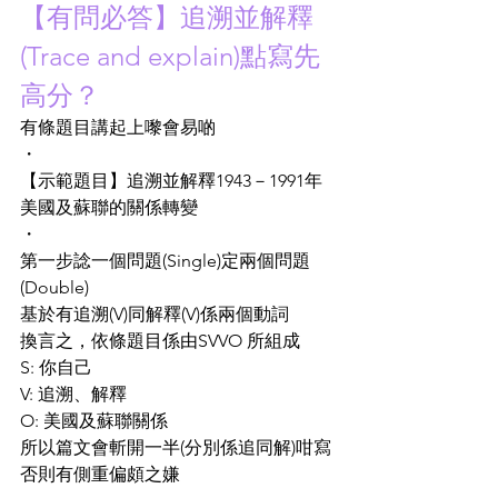
【有問必答】追溯並解釋
(Trace and explain)點寫先
高分？
有條題目講起上嚟會易啲
・
【示範題目】追溯並解釋1943－1991年
美國及蘇聯的關係轉變
・
第一步諗一個問題(Single)定兩個問題
(Double)
基於有追溯(V)同解釋(V)係兩個動詞
換言之，依條題目係由SVVO 所組成
S: 你自己
V: 追溯、解釋
O: 美國及蘇聯關係
所以篇文會斬開一半(分別係追同解)咁寫
否則有側重偏頗之嫌