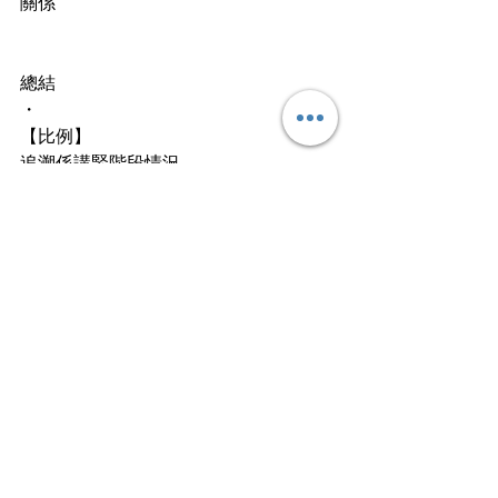
關係
總結
・
【比例】
追溯係講緊階段情況
需要運用史實去論證
故此，唔少學生話追咪即係寫哂啲例子
落去
Errrrm，都啱嘅
・
解釋係說明階段出現原因
要求舉出因素剖析重要性
寫落似平時一個又一個嘅論點
一般建議每個階段寫兩個原因
例如你見Chester 寫第二個階段因素包括
「意識形態差異」同「雙方不信任」㗎
・