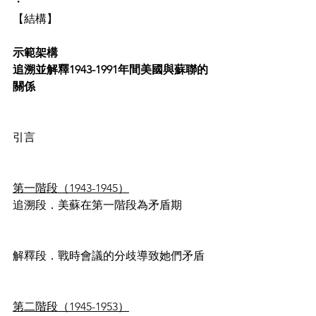
・
【結構】
示範架構
追溯並解釋1943-1991年間美國與蘇聯的
關係
引言
第一階段（1943-1945）
追溯段．美蘇在第一階段為矛盾期
解釋段．戰時會議的分歧導致她們矛盾
第二階段（1945-1953）