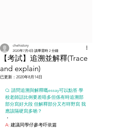
chehistory
2020年7月4日
讀畢需時 2 分鐘
【考試】追溯並解釋(Trace
and explain)
已更新：
2020年8月14日
Q: 請問追溯與解釋嘅essay可以點答 學
校老師話比例要差唔多但係有時追溯部
部分寫好大段 但解釋部分又冇咩野寫 我
應該隔硬寫多啲？
・
A:
 建議同學仔參考吓依篇