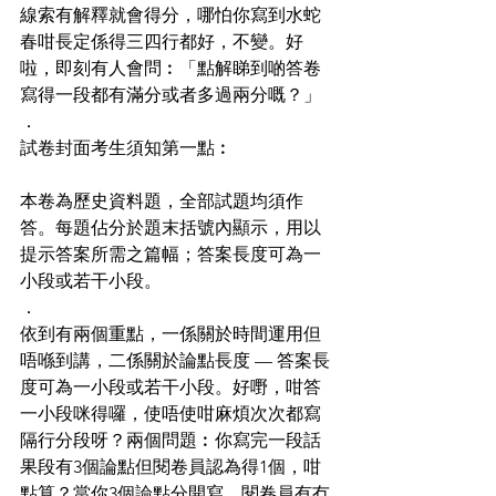
線索有解釋就會得分，哪怕你寫到水蛇
春咁長定係得三四行都好，不變。好
啦，即刻有人會問︰「點解睇到啲答卷
寫得一段都有滿分或者多過兩分嘅？」
．
試卷封面考生須知第一點︰
本卷為歷史資料題，全部試題均須作
答。每題佔分於題末括號內顯示，用以
提示答案所需之篇幅；答案長度可為一
小段或若干小段。
．
依到有兩個重點，一係關於時間運用但
唔喺到講，二係關於論點長度 — 答案長
度可為一小段或若干小段。好嘢，咁答
一小段咪得囉，使唔使咁麻煩次次都寫
隔行分段呀？兩個問題︰你寫完一段話
果段有3個論點但閱卷員認為得1個，咁
點算？當你3個論點分開寫，閱卷員有冇