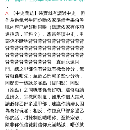
．
A:
 【中史問題】確實就有讀過中史，但
作為過氣考生同你哋依家準備考果份卷
嘅內容已經好唔同啦（聽講依家有多項
選擇題，咩料？）。想當年讀中史，甲
部係不斷地背背背背背背背背背背背背
背背背背背背背背背背背背背背背背背
背背背背背背背背背背背背背背背背背
背背背背背背背背背背，直到永遠阿
門。總之甲部你有背就有機會拎分，無
背就係咁先；至於乙部就多些少分析，
同歷史一樣諗多啲點（提問點）同點
（論點）之間嘅關係會好啲。選修就讀
過婦女、宗教同制度，如果你個人鍾意
讀必修乙部多過甲部，建議你讀婦女因
為會好玩啲；相反，你鍾意甲部多過乙
部的話，咁揀制度啱哂你。至於宗教，
除非你係信徒對信仰充滿熱誠，唔係就