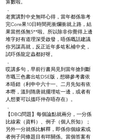
算數啦。
．
老實講對中史無咩心得，當年都係靠考
完Core果10日時間死衝爛衝就上路，結
果當然係無5**啦。所以除非你覺得上邊
堆字好有道理深受啟發，唔係嘅話建議
你另謀高就，反正近年多咗私補中史，
試吓係龍定蟲都好呀。
．
哎講多句，早前行書局見到當年搶到斷
市嘅三色書出咗DSE版，想睇參考書依
本唔錯（利申中六十一、二月先知有依
本嘢，溫到隋唐就擺埋咗一邊，或者有
人想要可以搵吓仲存唔存在）。
．
【DBQ問題】每個論點就兩分，一分係
比線索（資料）、例子（個人所知）；
另外一分就係比解釋，即係你個線索或
者例子同條題目有咩關係。當個答案有