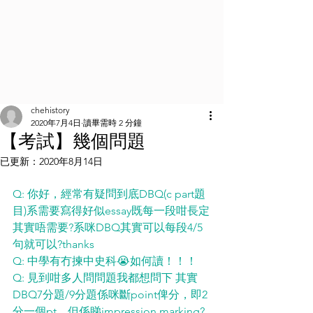
chehistory
2020年7月4日
讀畢需時 2 分鐘
【考試】幾個問題
已更新：
2020年8月14日
Q: 你好，經常有疑問到底DBQ(c part題
目)系需要寫得好似essay既每一段咁長定
其實唔需要?系咪DBQ其實可以每段4/5
句就可以?thanks
Q: 中學有冇揀中史科😭如何讀！！！
Q: 見到咁多人問問題我都想問下 其實
DBQ7分題/9分題係咪斷point俾分，即2
分一個pt，但係睇impression marking?