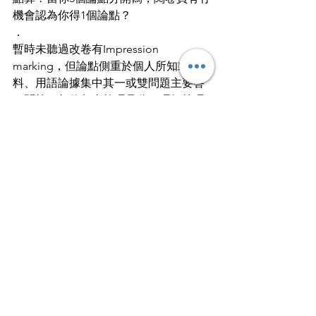
機會認為你得1個論點？
．
暫時未聽過改卷有Impression 
marking，但論點側重於個人所知或資
料、用語論據集中其一或雙問題主要答
一問等，相信都會拎唔足分，唔知算唔
算Impression marking。
．
踏入十一月開始涼，小心身體，加油～
．
關於History問題，歡迎隨時喺 
sayat.me/chehistory 提出，識答一定
答！
Exam｜考試