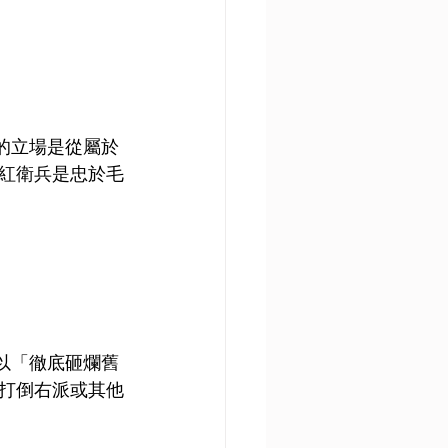
的立場是從屬於
紅衛兵是忠於毛
以「徹底砸爛舊
打倒右派或其他