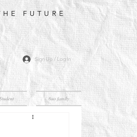
THE FUTURE
Sign Up / Log In
Student
6uo family