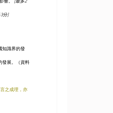
影響。 
[最多2
3分]
國知識界的發
的發展。（資料
要言之成理，亦