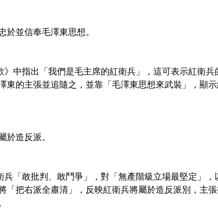
忠於並信奉毛澤東思想。
歌》中指出「我們是毛主席的紅衛兵」，這可表示紅衛兵
澤東的主張並追隨之，並靠「毛澤東思想來武裝」，顯示
屬於造反派。
衛兵「敢批判、敢鬥爭」，對「無產階級立場最堅定」，
將「把右派全肅清」，反映紅衛兵將屬於造反派別，主張
。