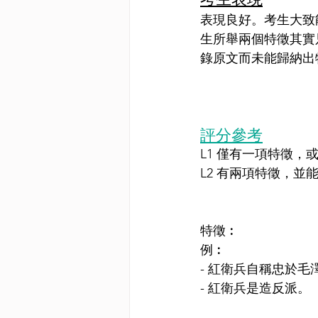
表現良好。考生大致
生所舉兩個特徵其實
錄原文而未能歸納出
評分參考
L1 僅有一項特徵，
L2 有兩項特徵，並
特徵︰
例︰
- 紅衛兵自稱忠於毛
- 紅衛兵是造反派。