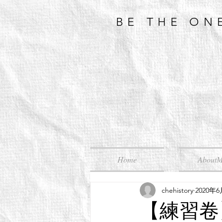
BE THE ON
Home
About
chehistory
2020年
【練習卷