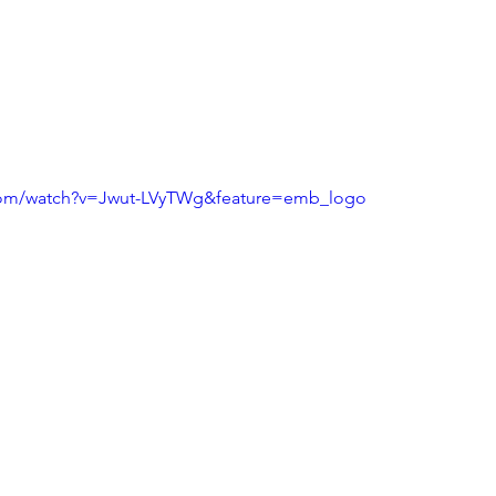
com/watch?v=Jwut-LVyTWg&feature=emb_logo