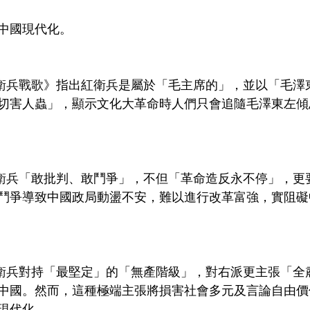
中國現代化。
衛兵戰歌》指出紅衛兵是屬於「毛主席的」，並以「毛澤
切害人蟲」，顯示文化大革命時人們只會追隨毛澤東左傾
衛兵「敢批判、敢鬥爭」，不但「革命造反永不停」，更
鬥爭導致中國政局動盪不安，難以進行改革富強，實阻礙
衛兵對持「最堅定」的「無產階級」，對右派更主張「全
中國。然而，這種極端主張將損害社會多元及言論自由價
現代化。