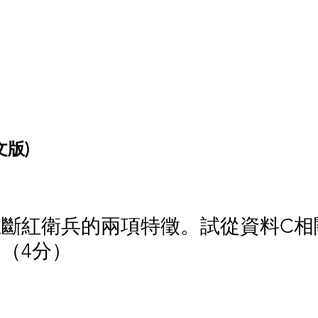
文版)
料C推斷紅衛兵的兩項特徵。試從資料C
（4分）