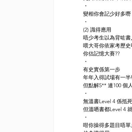
・
變相你會記少好多嘢
・
(2) 識得應用
唔少考生以為背咗書
喂大哥你依家考歷史
你估記憶大賽??
・
有史實係第一步
年年入得試場有一半
但點解5** 連100 
・
無溫書Level 4 係抵
但溫哂書都Level 4 
・
咁你操得多題目唔單