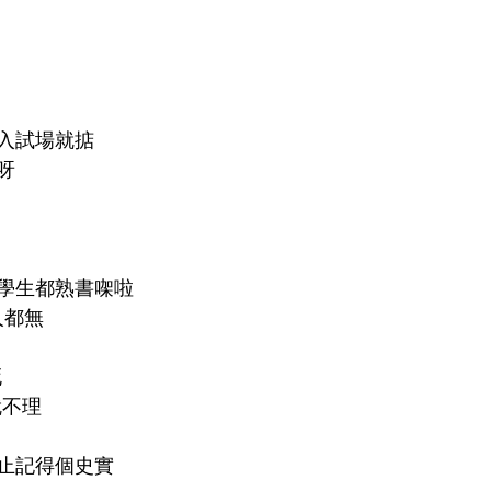
入試場就掂
呀
學生都熟書㗎啦
個人都無
死
就不理
止記得個史實