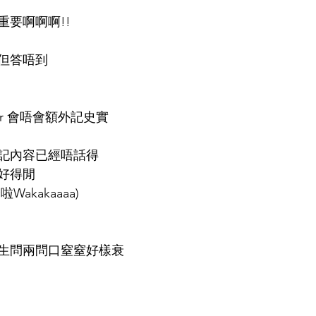
重要啊啊啊!!
但答唔到
er 會唔會額外記史實
記內容已經唔話得
好得閒
akakaaaa)
生問兩問口窒窒好樣衰