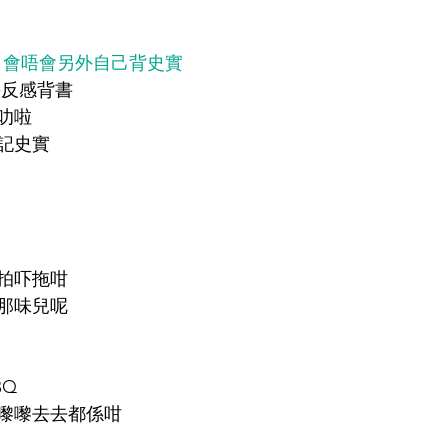
目，會唔會另外自己背史實
就幾反感背書
叻啦
記史實
拍吓拖咁
那味兒呢
BQ
嚟嚟去去都係咁