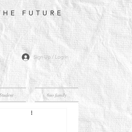
THE FUTURE
Sign Up / Log In
Student
6uo family