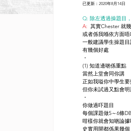
已更新：
2020年8月14日
Q: 除左透過操題
A:
  其實Chester 
或者係我喺依方面唔
一般建議學生操題目
有幾個好處
・
(1) 知道邊啲係重點
當然上堂會同你講
正如我嗌你中學生要
但你未試過又點會明
・
你做過吓題目
每個課題做5～6條D
咁樣你就會知啲論據
史實用開都係果幾個