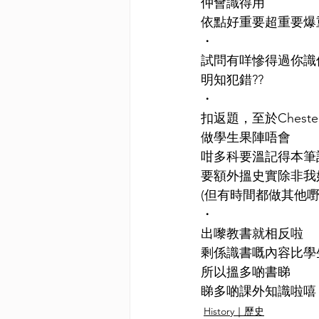
仲會識得用
依點好重要超重要爆
・
試問有咩慘得過你識
明知犯錯??
・
扣返題，至於Chest
做學生果陣唔會
咁多科要溫記得本筆
要額外搵史實除非我
(但有時間都做其他嘢啦W
・
出嚟教書就相反啦
剩係識書嘅內容比學
所以搵多啲書睇
睇多啲課外知識啦嘻
History｜歷史