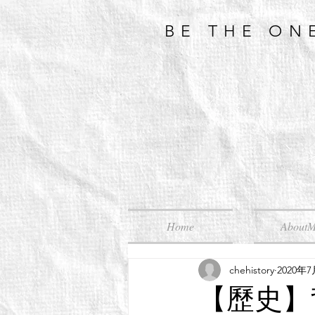
BE THE ON
Home
About
chehistory
2020年
【歷史】