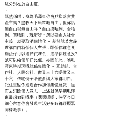
嘅分別在於自由度。
・
既然係咁，身為毛澤東你會點樣落實共
產主義？盡收天下民眾嘅自由，但你話
無自由就無自由咩？自由摸唔到、食唔
到、買唔到，玩嘢呀？所以要進入社會
主義，就要取消個體化 － 基於就某意義
嚟講自由就係個人主張，即係你鍾意食
雞蛋仔可以選擇買嚟食、選舉你鍾意投7 
號可以給個印仔比佢。亦因如此，喺毛
澤東時期玩嘅就係集體化 － 互助組、合
作社、人民公社、做又三十六唔做又三
十六，依啲例子唔使多講大家都明白。
記住重點係透過合作加強集體意識，從
而去消除個人意志，上述就係早期毛澤
東最想做到嘅事（嘿嘿嘿嘿，時至今日
細心留意你會發現生活好多時都經歷緊
同樣嘅事）。
・