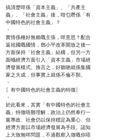
搞清楚咩係「資本主義」、「共產主
義」、「社會主義」後，咁乜嘢係「有
中國特色的社會主義」？
・
實情係種好無賴嘅主張，咩意思？配合
返祖國嘅國情，鄧小平改革開放之後一
方面保持「社會主義」結構，但另一方
面喺經濟方面引入「資本主義」市場經
濟發展模式。換言之，好聽啲就係集國
家之大成，但事實上就係不倫不類。
・
〖有中國特色的社會主義的特徵〗
・
於此看來，其實「有中國特色的社會主
義」特徵唔難理解，政治上仍然奉行一
黨專政、社會仍以保持穩定為重心、但
經濟方面以市場經濟發展為手段。認知
上大致無咩問題，不過觀察入徵嘅你唔