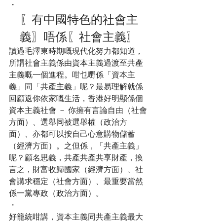
・
〖有中國特色的社會主
義〗唔係〖社會主義〗
讀過毛澤東時期嘅現代化努力都知道，
所謂社會主義係由資本主義過渡至共產
主義嘅一個進程。咁乜嘢係「資本主
義」同「共產主義」呢？最易理解就係
回顧返你依家嘅生活，香港好明顯係個
資本主義社會 － 你擁有言論自由（社會
方面）、選舉同被選舉權（政治方
面）、亦都可以按自己心意購物儲蓄
（經濟方面）。之但係，「共產主義」
呢？顧名思義，共產共產共享財產，換
言之，財富收歸國家（經濟方面）、社
會講求穩定（社會方面）、最重要當然
係一黨專政（政治方面）。
・
好籠統咁講，資本主義同共產主義最大