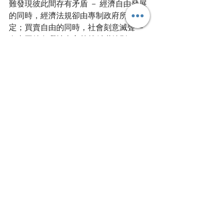
難發現彼此間存有矛盾 － 經濟自由發展
的同時，經濟法規卻由專制政府所制
定；買賣自由的同時，社會刻意滅聲 － 
有中國特色嘅社會主義就係咁特別。
・
嘿嘿嘿，國情嘅嘢，凡夫俗子豈能明
白？
・
P.S. 有關歷史或者其他問題歡迎用IG 簡
介嘅連結提出，識答一定答喔～
History｜歷史
查看全部
最新文章