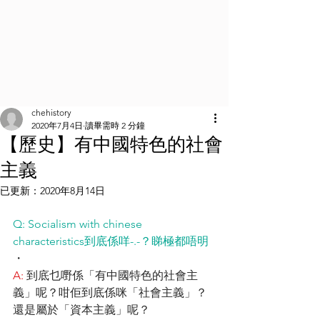
chehistory
2020年7月4日
讀畢需時 2 分鐘
【歷史】有中國特色的社會
主義
已更新：
2020年8月14日
Q: Socialism with chinese 
characteristics到底係咩-.-？睇極都唔明
・
A: 
到底乜嘢係「有中國特色的社會主
義」呢？咁佢到底係咪「社會主義」？
還是屬於「資本主義」呢？