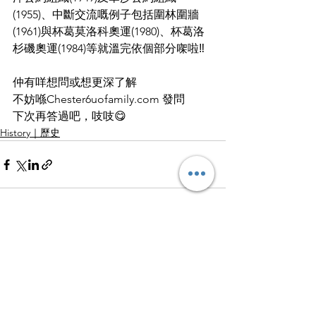
(1955)、中斷交流嘅例子包括圍林圍牆
(1961)與杯葛莫洛科奧運(1980)、杯葛洛
杉磯奧運(1984)等就溫完依個部分㗎啦‼️
仲有咩想問或想更深了解
不妨喺Chester6uofamily.com
 發問
下次再答過吧，吱吱😋
History｜歷史
查看全部
最新文章