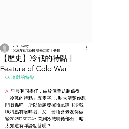
chehistory
2025年5月30日
讀畢需時 1 分鐘
【歷史】冷戰的特點丨
Feature of Cold War
Q: 冷戰的特點
A: 
早晨啊同學仔，由於個問題剩係得
「冷戰的特點」五隻字. . . 唔太清楚你想
問嘅係咩，所以借題發揮喺鼠講吓冷戰
嘅特點有啲咩啦。又，會唔會老友你做
緊2025DSEQ4b 問到冷戰特徵部分，唔
太知道有咩論點答呢？