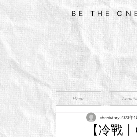
BE THE ON
Home
About
chehistory
2023年
【冷戰丨Col