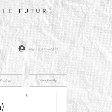
THE FUTURE
Sign Up / Log In
Student
6uo family
)