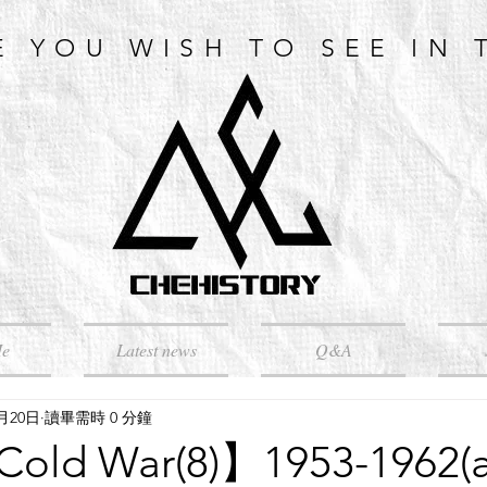
E YOU WISH TO SEE IN 
Me
Latest news
Q&A
4月20日
讀畢需時 0 分鐘
d War(8)】1953-1962(a