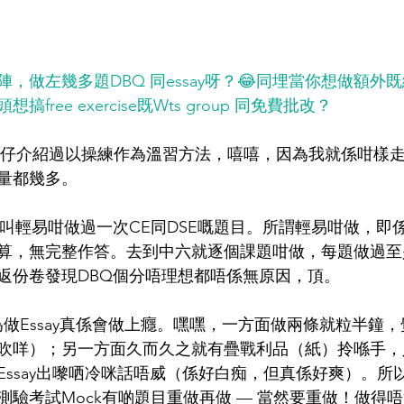
個陣，做左幾多題DBQ 同essay呀？😂同埋當你想做額
ree exercise既Wts group 同免費批改？
學仔介紹過以操練作為溫習方法，嘻嘻，因為我就係咁樣
量都幾多。
假叫輕易咁做過一次CE同DSE嘅題目。所謂輕易咁做，即
算，無完整作答。去到中六就逐個課題咁做，每題做過至
返份卷發現DBQ個分唔理想都唔係無原因，頂。
因為做Essay真係會做上癮。嘿嘿，一方面做兩條就粒半鐘
吹咩）；另一方面久而久之就有疊戰利品（紙）拎喺手，
Essay出嚟哂冷咪話唔威（係好白痴，但真係好爽）。所
測驗考試Mock有啲題目重做再做 — 當然要重做！做得