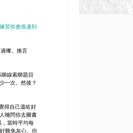
外既練習你會係邊到
走過嚟。換言
係睇線索睇題目
少一次。然後？
，覺得自己溫咗好
人哋問你去圖書
以，當時平均每
唔好難免灰心。但