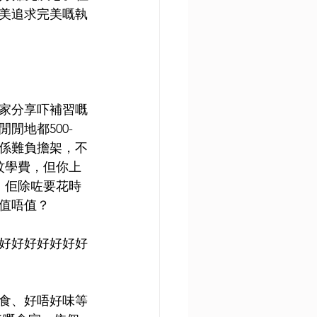
美追求完美嘅執
家分享吓補習嘅
閒地都500-
講係難負擔架，不
蚊學費，但你上
，佢除咗要花時
值唔值？
好好好好好好好
食、好唔好味等