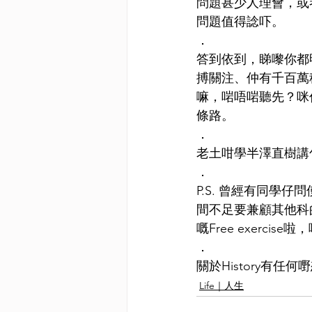
問題甚少人理會，或者
問題值得諗吓。
．
答到依到，睇嚟你都
搏關注、仲有千百萬
嘛，啱唔啱聽先？咪
條路。
．
老土咁學半澤直樹講
．
P.S. 曾經有同學
間不足要兼顧其他科
嘅Free exerci
．
關於History有任何
Life｜人生