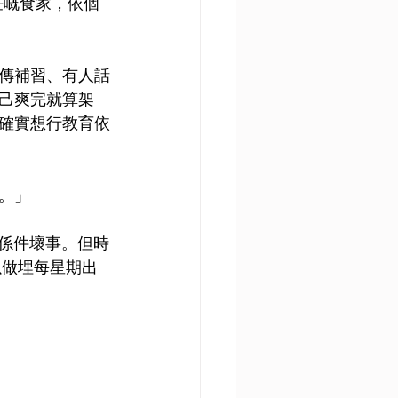
責任嘅食家，依個
傳補習、有人話
己爽完就算架
確實想行教育依
。」
會係件壞事。但時
以做埋每星期出