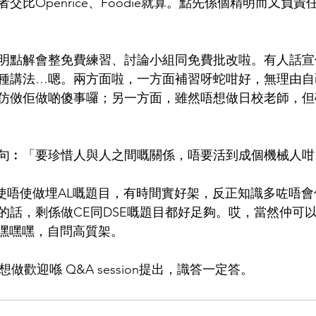
交比Openrice、Foodie就算。點先係個精明而又負
明點解會整免費練習、討論小組同免費批改啦。有人話宣
種講法…嗯。兩方面啦，一方面補習呀蛇咁好，無理由自
仿傚佢做啲傻事囉；另一方面，雖然唔想做日校老師，但
句︰「要珍惜人與人之間嘅關係，唔要活到成個機械人咁
仔問使唔使做埋AL嘅題目，有時間實好架，反正知識多咗唔
的話，剩係做CE同DSE嘅題目都好足夠。哎，當然仲可
se啦，嘿嘿嘿，自問高質架。
嘢想做歡迎喺 Q&A session提出，識答一定答。