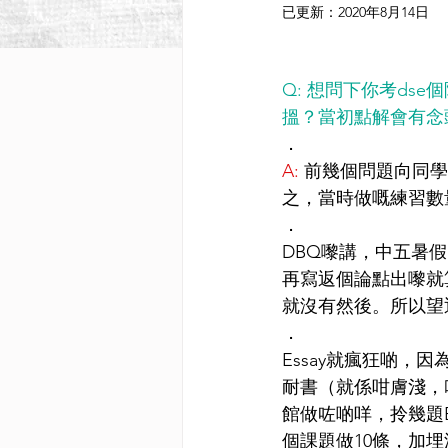
已更新：
2020年8月14日
Q: 想問下你考dse
搵？當初點解會有念頭想搞f
．
A:
 前幾個問題向同
之，當時做嘅練習數
．
DBQ嚟講，中五暑
再寫返個論點出嚟就
就沒有然後。所以望
．
Essay就瘋狂啲，
耐書（就係咁膚淺，
館做咗啲咩，拎幾題
個課題做10條，加埋