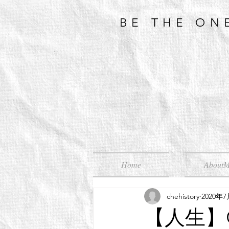
BE THE ON
Home
About
chehistory
2020年
【人生】C