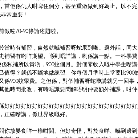
，當佢係仇人咁啤住個分，甚至重做做到好為止。以不完
係非常重要！
做咗70-90條論述題啦。
於當時有補習，自然就喺補習呀蛇果到嚟。題外話，同大
史補習有啲咩期望。喺到唔詳講，剩係講一點。一科學費閒
歷史係私補所以貴啲，900蚊個月。對個零收入嘅中學生嚟
己值得？就係不斷地做練習。你每個月準時上堂要比900
又係900蚊學費。之但係，對個補習呀蛇嚟講就另一回事
其他時間批改，有時唔識要問解唔明仲要額外補課，咁仲
係好好好好好好好好好好好好好好好好好好好好好好好好
，正確嚟講，係世界級嘅好。
問你放晏食咩一樣咁閒。但好奇怪，對於食咩、喺到邊到