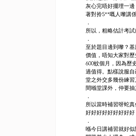
灰心完唔好擺埋一邊
著對拎5**嘅人嚟講
．
所以，粗略估計考試前
．
至於題目邊到嚟？基
價值，唔知大家對歷
600蚊個月，因為
過值得。點樣說服自
堂之外交多幾份練習
間喺堂課外，仲要抽
．
所以當時補習呀蛇真
好好好好好好好好好
．
喺今日講補習就好似