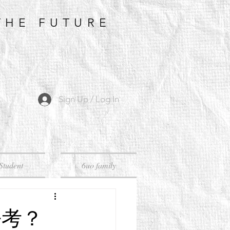
THE FUTURE
Sign Up / Log In
Student
6uo family
去考？